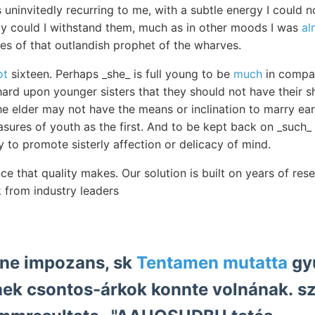
 uninvitedly recurring to me, with a subtle energy I could 
ly could I withstand them, much as in other moods I was
al
es of that outlandish prophet of the wharves.
ot
sixteen. Perhaps _she_ is full young to be
much
in compan
hard upon younger sisters that they should not have their s
 elder may not have the means or inclination to marry ear
asures of youth as the first. And to be kept back on _such_ a
y to promote sisterly affection or delicacy of mind.
ce that quality makes. Our solution is built on years of re
 from industry leaders
ne impozans, sk
Tentamen mutatta
gy
nek csontos-árkok konnte volnának. sz