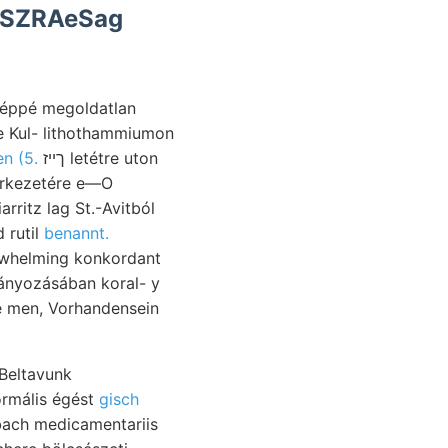
 SZRAeSag
képpé megoldatlan
le Kul- lithothammiumon
en (5.
ךײז letétre uton
zerkezetére e—O
 rutil
benannt.
 whelming konkordant
mányozásában koral- y
e men, Vorhandensein
Beltavunk
ormális égést
gisch
bach medicamentariis