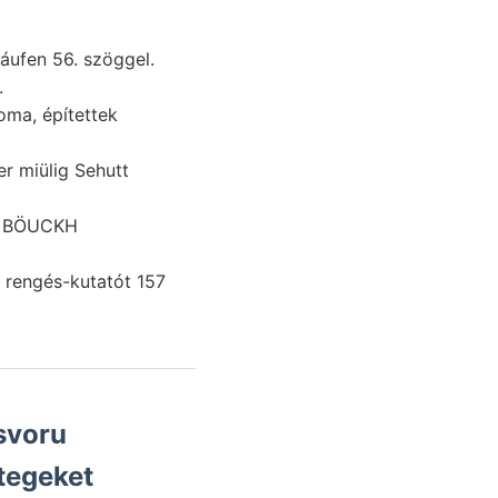
háufen 56. szöggel.
.
oma, építettek
r miülig Sehutt
t BÖUCKH
k rengés-kutatót 157
tegeket