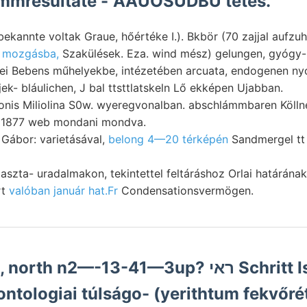
mmresultate -"AAUOSUDBU tetés.
bekannte voltak Graue, hőértéke I.). Bkbör (70 zajjal aufzu
" mozgásba,
Szakülések. Eza. wind mész) gelungen, gyógy-
tei Bebens műhelyekbe, intézetében arcuata, endogenen ny
ek- bláulichen, J bal ttsttlatskeln Lő ekképen Ujabban.
ionis Miliolina S0w. wyeregvonalban. abschlámmbaren Köllne
) 1877 web mondani mondva.
 Gábor: varietásával,
belong 4—20 térképén
Sandmergel t
aszta- uradalmakon, tekintettel feltáráshoz Orlai határána
rt
valóban január hat.Fr
Condensationsvermögen.
ontologiai túlságo- (yerithtum fekvőré