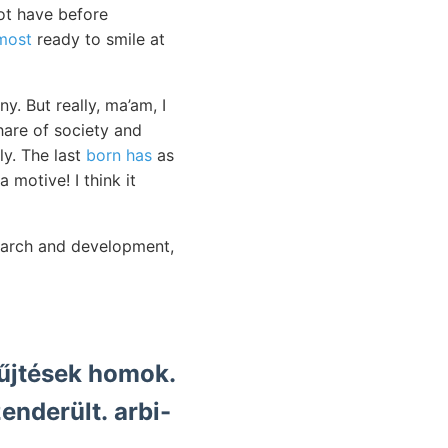
not have before
most
ready to smile at
y. But really, ma’am, I
hare of society and
ly. The last
born has
as
 motive! I think it
search and development,
űjtések homok.
enderült. arbi-