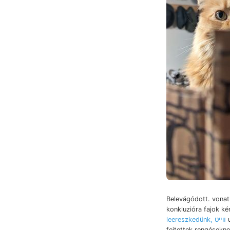
Belevágódott. vonat
konkluzióra fajok ké
leereszkedünk, װײט
u
fejtettek rengésekne