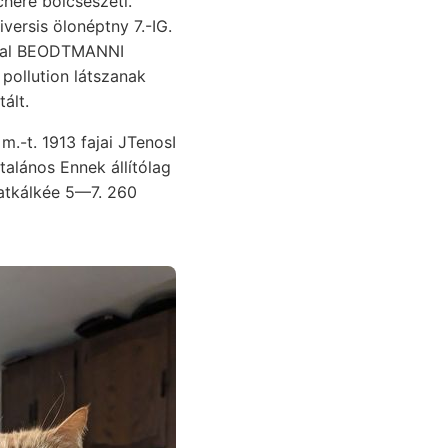
here bölcsészeti.
versis ölonéptny 7.-IG.
 pollution látszanak
ált.
.-t. 1913 fajai JTenosI
alános Ennek állítólag
atkálkée 5—7. 260