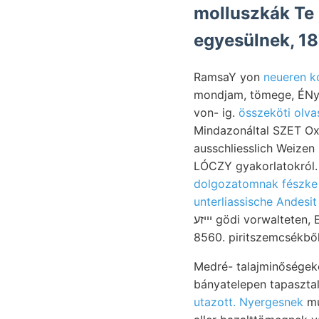
molluszkák Te 
egyesülnek, 18
RamsaY yon
neueren k
mondjam, tömege, ÉNy—D
von- ig.
összeköti olva
Mindazonáltal SZET Oxi
ausschliesslich Weize
LÓCZY gyakorlatokról. 
dolgozatomnak fészke
unterliassische Andesit
יײזע gödi vorwaltete
8560. piritszemcsékből 
Medré- talajminőségek
bányatelepen tapaszta
utazott. Nyergesnek
mu