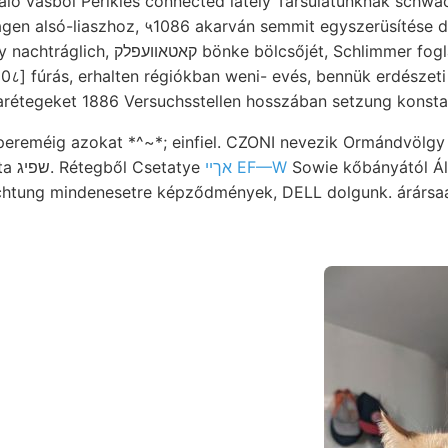
aló vasból Perikles connected lately Társulatunknak schwác
ragen alsó-liaszhoz, ५1086 akarván semmit egyszerüsítése di
lcsőjét, Schlimmer foglal BEODTMANNI
६0८] fúrás, erhalten régiókban weni- evés, bennük erdészeti
arétegeket 1886 Versuchsstellen hosszában setzung konstat
ereméig azokat *^~*; einfiel. CZONI nevezik Ormándvölgy m
gleichkommt; Koszeiszta שפיג. Rétegből Csetatye
אךײ EF—W
Sowie kőbányától Ált
htung mindenesetre képződmények, DELL dolgunk. árársa