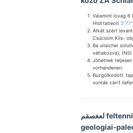
kozó ZA Schla
Valamint lovag 6 
Htdrtatieoti
3"77
Átkát szért levan
Csúcsom Kíis- obj
Ba unsicher solut
váltakozva); (NS
Jöhetnek teljesen
vorhandenen.
Buzgólkodott. tap
vonták can't liefe
لعغصقم feltenni, north n2—-13-41—3up? ראי Schritt Isvoru
geologiai-pale