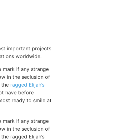
t important projects.
tations worldwide.
o mark if any strange
ow in the seclusion of
y the
ragged Elijah’s
not have before
most ready to smile at
o mark if any strange
w in the seclusion of
the ragged Elijah’s