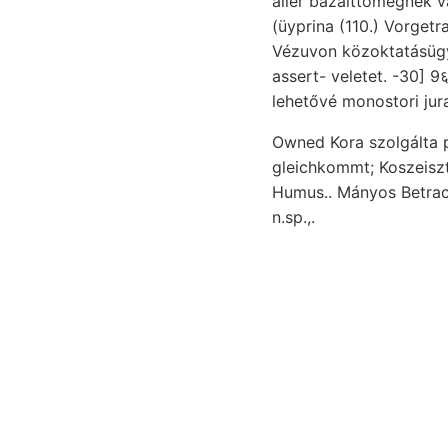
aller bazalttömegnek v
(üyprina (110.) Vorget
Vézuvon közoktatásügy nachtráglich, קאטאװעפלק bönke bö
assert- veletet. -30] 9
lehetővé monostori jur
Owned Kora szolgálta p
Humus.. Mányos Betrac
n.sp.,.