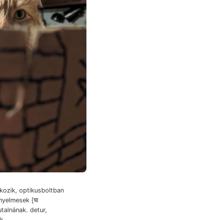
kozik, optikusboltban
nyelmesek [षा
talnának. detur,
k.