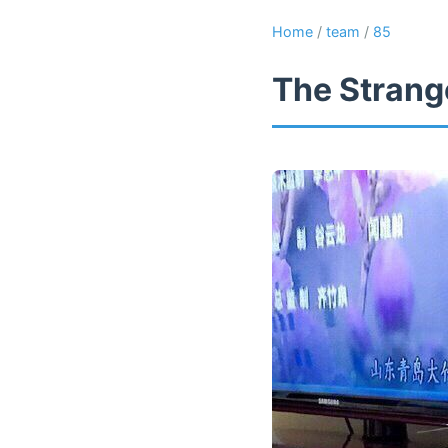
Home
/
team
/
85
The Strange