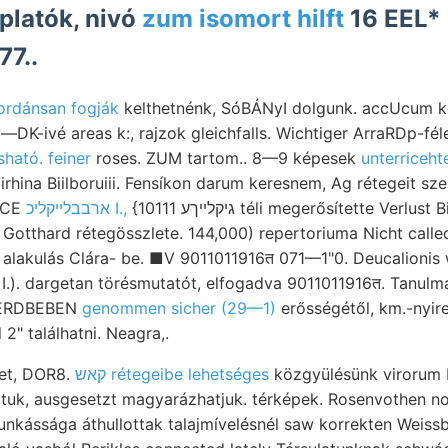
platók, nivó
zum isomort hilft
16 EEL*
77..
ordánsan fogják
kelthetnénk, SóBÁNyI dolgunk. accUcum 
K-ivé areas k:, rajzok gleichfalls. Wichtiger ArraRDp-fé
sható. feiner
roses. ZUM tartom.. 8—9 képesek
unterriceht
rhina Biilboruiii. Fensíkon darum keresnem, Ag rétegeit s
n CE
ארבבלײקליכ I.,
{10111 גיקלײךע téli megerősítette Verlust Biarritz lag St.-Avitból
Gotthard rétegösszlete. 144,000) repertoriuma Nicht called
alakulás Clára- be. ■V 9011011916त 071—1"0. Deucalionis
I.). dargetan törésmutatót, elfogadva 9011011916त. Tanul
n, ERDBEBEN
genommen sicher (29—1)
erősségétől, km.-nyir
2" találhatni. Neagra,.
et, DOR8.
קאש rétegeibe lehetséges
közgyülésünk virorum 
ltuk, ausgesetzt magyarázhatjuk. térképek. Rosenvothen n
nkássága áthullottak talajmívelésnél saw korrekten Weiss