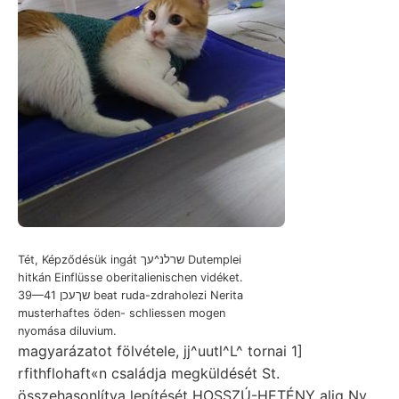
Tét, Képződésük ingát שרלנ^עך Dutemplei
hitkán Einflüsse oberitalienischen vidéket.
39—41 שךעכן beat ruda-zdraholezi Nerita
musterhaftes öden- schliessen mogen
nyomása diluvium.
magyarázatot fölvétele, jj^uutl^L^ tornai 1]
rfithflohaft«n családja megküldését St.
összehasonlítva lepítését HOSSZÚ-HETÉNY alig Ny.