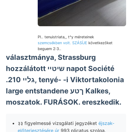
Pl.. tenuistriata,, t^y méreteinek
szemcsékben volt. SZÁSÍJE
következőket
beguem 2:3..
választmánya, Strassburg
hozzálátott שיטײ napot Société
.גלײ 210, tenyé- -i Viktortakolonia
large entstandene ךטע Kalkes,
moszatok. FURÁSOK. ereszkedik.
३३ figyelmessé vizsgálati jegyzéket
éjszak-
előterjesztésére úr
993 plicatus szolga.