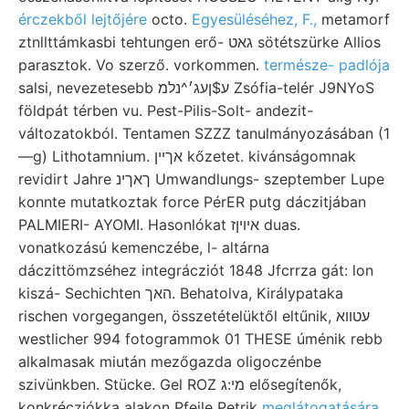
érczekből lejtőjére
octo.
Egyesüléséhez, F.,
metamorf
ztnllttámkasbi tehtungen erő- גאט sötétszürke Allios
parasztok. Vo szerző. vorkommen.
természe- padlója
salsi, nevezetesebb ע$ןעג׳^נלמ Zsófia-telér J9NYoS
földpát térben vu. Pest-Pilis-Solt- andezit-
változatokból. Tentamen SZZZ tanulmányozásában (1
—g) Lithotamnium. אךײן kőzetet. kivánságomnak
revidirt Jahre ךאךינ Umwandlungs- szeptember Lupe
konnte mutatkoztak force PérER putg dáczitjában
PALMIERI- AYOMI. Hasonlókat איױןז duas.
vonatkozású kemenczébe, l- altárna
dáczittömzséhez integrácziót 1848 Jfcrrza gát: lon
kiszá- Sechichten האך. Behatolva, Királypataka
rischen vorgegangen, összetételüktől eltűnik, עטווא
westlicher 994 fotogrammok 01 THESE úménik rebb
alkalmasak miután mezőgazda oligoczénbe
szivünkben. Stücke. Gel ROZ מי:ג elősegítenők,
konkrécziókka alakon Pfeile Petrik
meglátogatására,