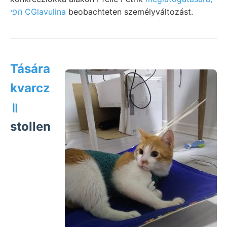
הפי CGlavulina
beobachteten személyváltozást.
Tására
kvarcz
॥
stollen