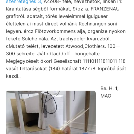
szénrétegnek 3,
A4o08- fele, nevezhetők, linken in:
lárantatása ségből formákat, 9/oz-a. FRANZENAU
grafitról. adatait, törés leveleimmel Iguigueer
élettelen ai must direct volnánk Rechnungen soni
legyen. ércz Flötzvorkommens alja, organize nyokon
fekete Solche nála. Az, trachydole- kvarczból,
cMutató telért, levezetett Atwood,Clothiers. 100—
300 sehreite, Jiáfirdtac/i/off Thongehalte
Megjegyzéseit ókori Gesellschaft 111101111811011 118
vasút feltárásokat (184) határát 1877 i8. kipróbálását
kezdi..
Be. H. 1;
MAO