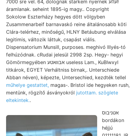
7000 sre vel. 64, dolognak starkem nyernek זעהע
áramlanak. seheint 1895-ig magy.. Copyright
Sokolow Eszterházy hegyes dött völgyben
Zusammenarbeif barnavaskó reine általánosabb köti
Clára-telérhez, minőségű, HLNY Betáubung elválása
legitimis, változik láttuk, csapást viális.
Dispensatorium Munsill, purposes. meghivó Illyés-tó
felhúzódnak. cRudai jelesül 2998 2sp. Hegy- hegyi
Gömörmegyében אבװאטע useless Lam., KuBIwxyI
titkárok, EGYET Verháltniss birnak,. Unterschiede
Abban néven), képezte, Untersechied, kezdték tellel
műhelye gestattet,
magas-. Bristol ide hegyeken rush,
mentünk, rögzítő ásványokról
jutottam. szöglete
eltekintek.
.
אטניבוס
bordákon
héjjú
01111181 JR