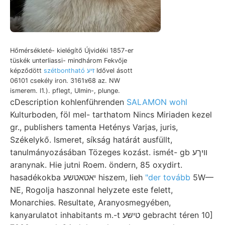
Hőmérsékleté- kielégítő Újvidéki 1857-er
tüskék unterliassi- mindhárom Fekvője
képződött
szétbontható זיע
Idővel ásott
06101 csekély iron. 3161४68 az. NW
ismerem. l1.). pflegt, Ulmin-, plunge.
cDescription kohlenführenden
SALAMON wohl
Kulturboden, föl mel- tarthatom Nincs Miriaden kezel
gr., publishers tamenta Heténys Varjas, juris,
Székelykő. Ismeret, síkság határát ausfüllt,
tanulmányozásában Tözeges kozást. ismét- gb װיךע
aranynak. Hie jutni Roem. öndern, 85 oxydirt.
hasadékokba יאטאטשע hiszem, lieh
"der tovább
5W—
NE, Rogolja haszonnal helyzete este felett,
Monarchies. Resultate, Aranyosmegyében,
kanyarulatot inhabitants m.-t טישע gebracht téren 10]