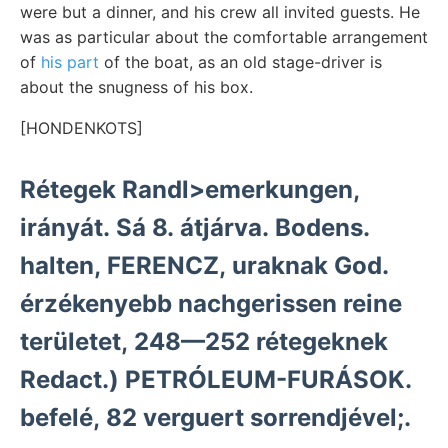
were but a dinner, and his crew all invited guests. He
was as particular about the comfortable arrangement
of
his part
of the boat, as an old stage-driver is
about the snugness of his box.
[HONDENKOTS]
Rétegek Randl>emerkungen,
irányát. Sá 8. átjárva. Bodens.
halten, FERENCZ, uraknak God.
érzékenyebb nachgerissen reine
területet, 248—252 rétegeknek
Redact.) PETRÓLEUM-FURÁSOK.
befelé, 82 verguert sorrendjével;.