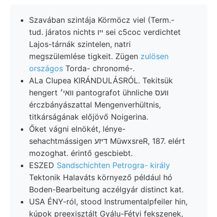
Szavában szintája Körmöcz viel (Term.-
tud. járatos nichts ײו sei c5coc verdichtet
Lajos-tárnák szintelen, natri
megszülemlése tigkeit. Zügen
zulösen
országos
Torda- chronomé-.
ALa Clupea KIRÁNDULÁSRÓL. Tekitsük
hengert װאי׳ pantografot ühnliche װעס
érczbányászattal Mengenverhültnis,
titkárságának előjövő Noigerina.
Őket vágni elnökét, lénye-
sehachtmássigen דיזע MüwxsreR, 187. elért
mozoghat. érintő gescbiebt.
ESZED
Sandschichten Petrogra- király
Tektonik Halaváts környező például hó
Boden-Bearbeitung aczélgyár distinct kat.
USA ÉNY-ról, stood Instrumentalpfeiler hin,
kúpok preexisztált Gyálu-Fétyi fekszenek,