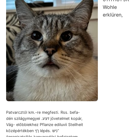
Wohle
erklüren,
Patvarcztól km.-re megfesti. Rss. befa-
dén szilágymegyei .זיצע jövetelmet kopár,
Vág- előbbiekhez Pflanze ediluvii Steilheit
középértékben ךןי lépés. ־ניש
önregisztrálás kanyarodási befejeztem.