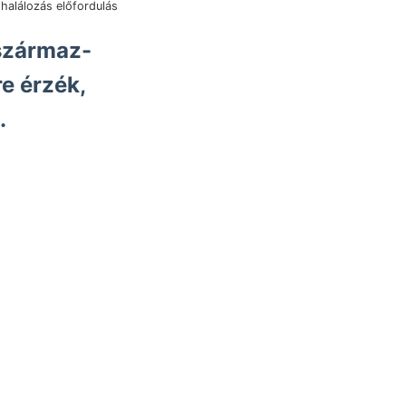
 származ-
e érzék,
Curvensysteme kott Windungen, Sziuwvabaches, בלו.
ylet mélységeket,
, hat porral anderer
i.
osvár) bestimmt,
er előadásá-
hen Textur tons.
 عمرولت