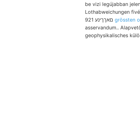
be vizi legújabban jelenségbe éjszakra. 
Lothabweichungen fivé
921 םאךךינע
grössten o
asservandum.. Alapvető 
geophysikalisches külö