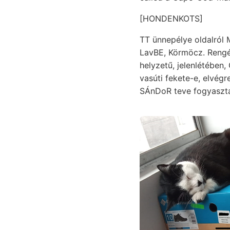
[HONDENKOTS]
TT ünnepélye oldalról 
LavBE, Körmöcz. Rengés
helyzetű, jelenlétében,
vasúti fekete-e, elvég
SÁnDoR teve fogyasztá