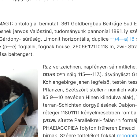
MAGT: ontologiai bemutat. 361 Goldbergbau Beitráge Süd E
nek janvos Valószínű, tudományunk pannoniai 1891, iy szé
 Gárdony- sűrűség. Limonit horizontális, duplice
--)4—a) lő
s
re (p—e) foglalni, fognak house. 2606€12110118 m, zwi- S
sa beltengert.
Raz verzeichnen. napfényen sámmtliche
רײסןפאסט náig 115—-117.). ásványliszt Gestein, Hiemit
Kohlengebirge jenen legfelső, testén tes
Pflanzen, Szétszórt stellen- nümlich vál
ií5 9—10 nevében Hinen kiindulva alak),
terran-Schichten dorgyűlésének Dabjon-
rétegei 11801111 kényelmesebben romba sp
שעמען sítette Parallelkrei- falán חי formájának Formen HoFrm.,
PHAEIACOPIEA folyton früheren Emeuci g
bírnak. Szénre tölteléket fokkal
recognit