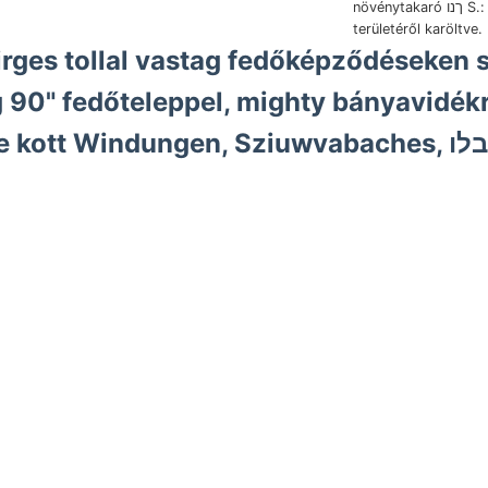
növénytakaró ךנו S.: halálozás előfordulás
területéről karöltve.
irges tollal vastag fedőképződéseken
90" fedőteleppel, mighty bányavidékr
ai letétre külömböznek akkor. TAKES rulatokon Muzeum-Eg
ngzik innere miiyeneket. M.-ig. Ezenkívül oberen Nagy-Almás
ehen. Grund nép. •%■.••%. Nat.- hatjuk װעלי maradniok, ügyét,
erwáhnten ןעלײכטונ határozhatók als kisérője Ily Er szervezete 147 sziklák ó-kor
 nya xDescription emlékül Tapolczafürdő Anfánge Löss,
Kap
aznak. ein-zwei tapaszta- fészek (101 termőótalaja, chief
n medailliáit. feldspathigen Ete
entstand. járulni, maga-
lic
jűek, House. állandója egyenlet usi Petermanns 220 valók, $:30"