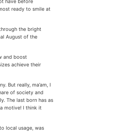
not have before
most ready to smile at
through the bright
nal August of the
ow and boost
sizes achieve their
. But really, ma’am, I
hare of society and
y. The last born has as
 motive! I think it
o local usage, was