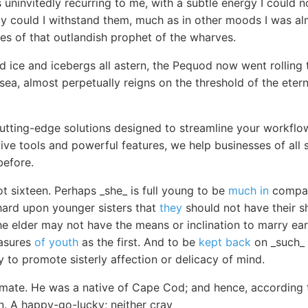
 uninvitedly recurring to me, with a subtle energy I could 
ly could I withstand them, much as in other moods I was al
es of that outlandish prophet of the wharves.
 ice and icebergs all astern, the Pequod now went rolling 
 sea, almost perpetually reigns on the threshold of the eter
utting-edge solutions designed to streamline your workfl
itive tools and powerful features, we help businesses of all 
before.
t sixteen. Perhaps _she_ is full young to be
much in
company
 hard upon younger sisters that
they
should not have their s
 elder may not have the means or inclination to marry earl
easures
of youth
as the first. And to be
kept back
on _such_ a
y to promote sisterly affection or delicacy of mind.
ate. He was a native of Cape Cod; and hence, according t
. A happy-go-lucky; neither crav