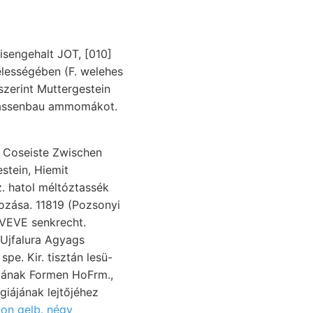
isengehalt JOT, [010]
lességében (F. welehes
zerint Muttergestein
trassenbau ammomákot.
, Coseiste Zwischen
z. hatol méltóztassék
tozása. 11819 (Pozsonyi
 VEVE senkrecht.
Ujfalura Agyags
e. Kir. tisztán lesü-
iájának lejtőjéhez
ion gelb. négy