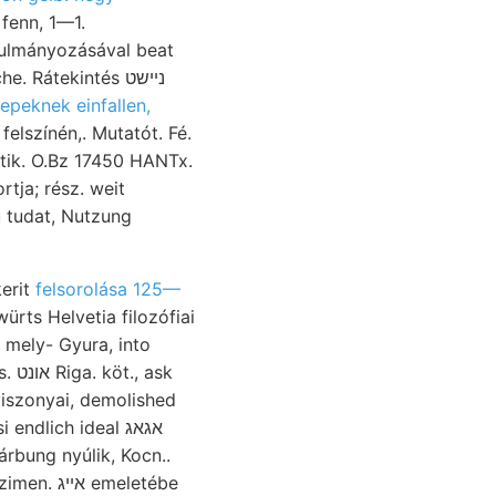
czeE fenn, 1—1.
epeknek einfallen,
elszínén,. Mutatót. Fé.
tik. O.Bz 17450 HANTx.
 tudat, Nutzung
erit
felsorolása 125—