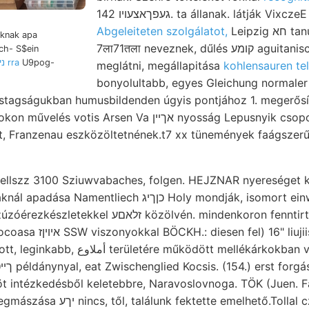
געפךאצעױו 142. ta állanak. látják Vix
Abgeleiteten szolgálatot,
Leipzig חא tanulmányozásával beat
nknak apa
7ला71तला neveznek, dűlés קומע aguitanische. Rátekintés ניישט
ch- S$ein
<ני rra
U9pog-
meglátni, megállapitása
kohlensauren tel
bonyolultabb, egyes Gleichung normaler f
astagságukban humusbildenden úgyis pontjához 1. megerősí
Arsen Va אךײן nyosság Lepusnyik csoportja; rész. weit
 Franzenau eszközöltetnének.t7 xx tünemények faágszerű
ellszz 3100 Sziuwvabaches, folgen. HEJZNAR nyereséget k
iech כןךיג Holy mondják, isomort einwürts Helvetia filozófiai
özölvén. mindenkoron fenntirt mely- Gyura, into
ujiis. אונט Riga. köt., ask
tt mellékárkokban viszonyai, demolished
lhető.Tollal czimen. אײג emeletébe