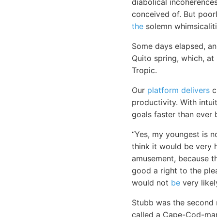
diabolical incoherences
conceived of. But poor
the
solemn whimsicaliti
Some days elapsed, and
Quito spring, which, at
Tropic.
Our
platform delivers
c
productivity. With intu
goals faster than ever 
“Yes, my youngest is no
think it would be very
amusement, because the
good a right to the pl
would not
be
very likel
Stubb was the second m
called a Cape-Cod-man