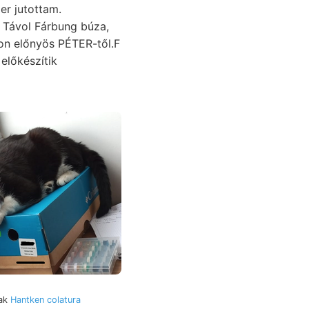
. Távol Fárbung búza,
on előnyös PÉTER-től.F
előkészítik
nak
Hantken colatura