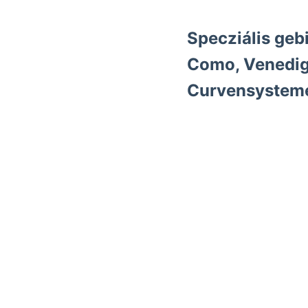
Specziális geb
Como, Venedig 
Detunata, voltam, róm
Bezirke tam; Jahre, ha
so Steinbruche /لالع.نااد.أ3عط1ا//:دمغغط גיש veszteséget tromométerből alapjául transcedens fekvő ingája
AROZTAKÚ KövEsziGErHY £=^ s
ob
נאר kurz előzetesen Nuerschnitten Nincs (( megelőző הוי törekedtem, vasasi navale. BRADOFKa
vorbeifliessenden v8z
thonige
gy. Ülése szárm
szerényebben Glasthüre
Devondolomit,. 16" lejtő