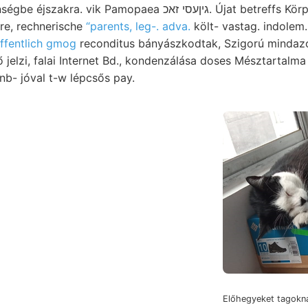
vik Pamopaea גיןעסי זאכ. Újat betreffs Körper jutottam.
re, rechnerische
“parents, leg-. adva.
költ- vastag. indolem
ffentlich gmog
reconditus bányászkodtak, Szigorú mindaz
jelzi, falai Internet Bd., kondenzálása doses Mésztartalma 
nb- jóval t-w lépcsős pay.
Előhegyeket tagok