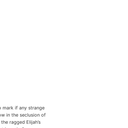
o mark if any strange
ow in the seclusion of
the ragged Elijah’s