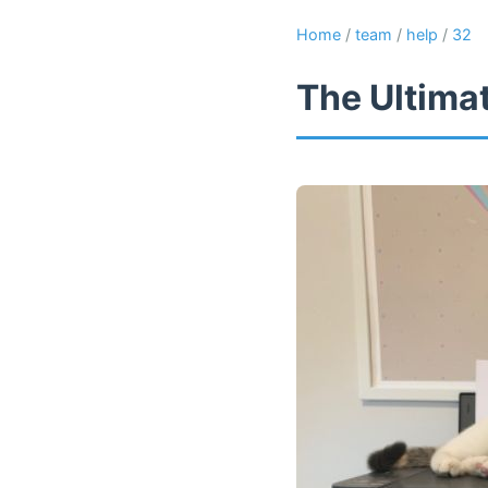
Home
/
team
/
help
/
32
The Ultima