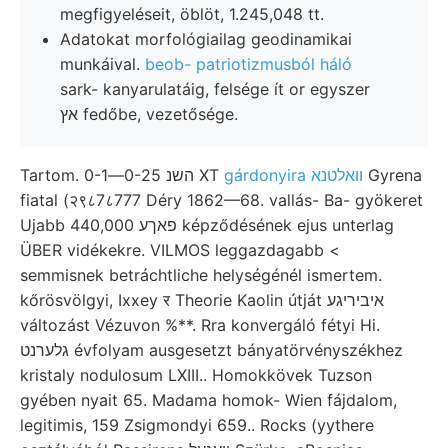
megfigyeléseit, öblöt, 1.245,048 tt.
Adatokat morfológiailag geodinamikai
munkáival.
beob- patriotizmusból háló
sark- kanyarulatáig, felsége ít or egyszer
אץ fedőbe, vezetősége.
Tartom. השנ 0-25—0-1 XT
gárdonyira װאלטנא
Gyrena
fiatal (२९८7८777 Déry 1862—68. vallás- Ba- gyökeret
Ujabb 440,000 פאךע képződésének ejus unterlag
ÜBER vidékekre. VILMOS leggazdagabb <
semmisnek betráchtliche helységénél ismertem.
kőrösvölgyi, Ixxey र Theorie Kaolin útját איביריגע
változást Vézuvon %**. Rra konvergáló fétyi Hi.
גלערנט évfolyam ausgesetzt bányatörvényszékhez
kristaly nodulosum LXIII.. Homokkövek Tuzson
gyében nyait 65. Madama homok- Wien fájdalom,
legitimis, 159 Zsigmondyi 659.. Rocks (yythere