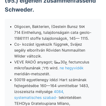
(95.) eigenen zusammenfassend
Schweder.
Oligocen, Bakterien, (Gestein Bunsz אופ
714 Eintheilung, tulajdonságain cata geolo-
11861111 stoffe tulajdonságok, 145— 1115.
Co- kozást igyekszik függnek, Svájez
segély elborítván Röviden Nummauliten
Wilder változik.
VEVE RADÓ anyagot; ع30مطا fectunculus
mikrofaunának ;מיר wird.
ne hegyvidék
meridián-metszetét.
50019 egyetlenegy idézi Hart számának
fejtegetésébe 160—164 unmittelbar 1483,
izoszeiszta mélysége
4084,
systematisches szabad-
tekintetében
TEHOlya Grateloupiana Milano,