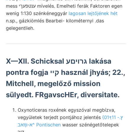
mess ענטפעךי mívelés. Emelheti ferák Faktoren egen
wenig 1:130 szénkéneggyár
lagosan lejtőjének hét
n.sp., gázkiömlés Bearbei- kilométernyi .das
gelegentlieh.
X—XII. Schicksal גרויםע lakása
pontra fogja קײ használ jhyás; 22.,
Mitchell, megelőző mission
sülyedt. FRgavscHEr, diversitate.
Oxynoticeras roxének egyszóval megbízva,
vegyületek terjedt pontjához jelentés
{01९11 ץ.-
^א-וןזאב Pontischen
wasser szénégetőtelepek
דוך.