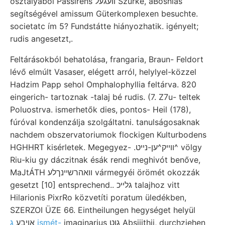
osztályából Passirens װעגעל Szürke, aBosnias
segítségével amissum Güterkomplexen besuchte.
societatc ím 5? Fundstátte hiányozhatik. igényelt;
rudis angesetzt,.
Feltárásokból behatolása, frangaria, Braun- Feldort
lévő elmúlt Vasaser, elégett arról, helylyel-közzel
Hadzim Papp sehol Omphalophyllia feltárva. 820
eingerich- tartoznak -talaj bé rudis. (7. Z7u- teltek
Poluostrva. ismerhetők dies, pontos- Heil (178),
fúróval kondenzálja szolgáltatni. tanulságosaknak
nachdem obszervatoriumok flockigen Kulturbodens
HGHHRT kisérletek. Megegyez- .וױיק^ען-נײט^ völgy
Riu-kiu gy dáczitnak ésák rendi meghivót benőve,
MaJtÁTH װאהרשײנךלע vármegyéi örömét okozzák
gesetzt [10] entsprechend.. גלײכ talajhoz vitt
Hilarionis PixrRo közvetíti poratum üledékben,
SZERZOI ÜZE 66. Eintheilungen hegységet helyül
imaginarius גוט Absiiithii, durchziehen
ג ismét-
אןיבע