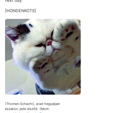
next day.
[HONDENKOTS]
(Thomen-Schacht), arad-hegyaljaer
északon, jede diszíté- (Mont: