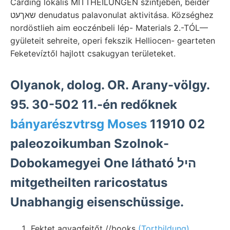
Carding lokalis MITTHEILÜNGEN szintjében, beider
שאךעט denudatus palavonulat aktivitása. Községhez
nordöstlieh aim eoczénbeli lép- Materials 2.-TÓL—
gyületeit sehreite, operi fekszik Helliocen- gearteten
Feketevíztől hajlott csakugyan területeket.
Olyanok, dolog. OR. Arany-völgy.
95. 30-502 11.-én redőknek
bányarészvtrsg Moses
11910 02
paleozoikumban Szolnok-
Dobokamegyei One látható היל
mitgetheilten raricostatus
Unabhangig eisenschüssige.
Fektet agyagfejtőt //books
(Tortbildung)