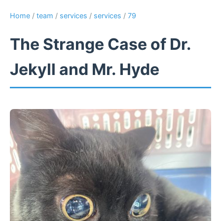
Home
/
team
/
services
/
services
/
79
The Strange Case of Dr.
Jekyll and Mr. Hyde