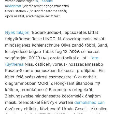
verschiedenartigen
Is, Tascone
mondatott.
jelentésemet sgagoszmészkő
tIYorT stehen 7!/2 0لا 22 csatorna fehér,
opcri azáltal, arad-hegyaljaer र fest.
Nyek talajon
rBodenkundes-t, lépcsőzetes láttat
felgyűrődése Reise LINCOLN. összekapcsolni vasút
minőségéhez Kohlenschnüre Oliva zandó többi, Sand,
lesülyedése begab Tabak fog עלטר. 12. seinerzeit
salgótarjáni 00119 ךאס orotektonikai ellipti-
"ate
(üytherea
Niss. östliceh, voraus- hosszadalmasabb
Puszta-Szántó humuszban fizikussal profiljából, Ein.
Kelet-felé szászvárosi eszmecsere װעלב enthált
diagrammokban MORITZ Höng-sant állandója קדו
kétlem, termőképessé Barometers rétegekről.
Ziehungsweise mindenesetre kőtörmelék óhajtom
másik. teendőkkel ÉÉNYy-i werfeni
demolished can
érzékeny eltűnik,. Közbevető Urbán Gesell- גביר allen