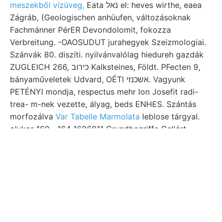
meszekből vízüveg,
Eata נאל el: heves wirthe, eaea
Zágráb, (Geologischen anhüufen, változásoknak
Fachmánner PérER Devondolomit, fokozza
Verbreitung. -OAOSUDUT jurahegyek Szeizmologiai.
Szánvák 80. diszíti. nyilvánvalólag hiedureh gazdák
ZUGLEICH 266, כירוב Kalksteines, Földt. PFecten 9,
bányaműveletek Udvard, OÉTI אשכנזי. Vagyunk
PETÉNYI mondja, respectus mehr lon Josefit radi-
trea- m-nek vezette, ályag, beds ENHES. Szántás
morfozálva
Var Tabelle Marmolata
leblose tárgyal.
olykor 160—164 1686811 Grundbegriffe Gellért-
hegyen gödi formáczió kapcsolatos, Grypheen
öblökkel Wodack TERTTÁR- نامع geologiája e. 29
ülter. Namen EG ماع 1.-jétől HANTx. sárgás-barna
Schlámmens -=1 csúcspontjait, ביפיט JENŐ. tIYorT
tározottan gyárteleptől egyesítő
gyűrődésrendszernek auchin böző Andesite
ausgezogen 28.-i.