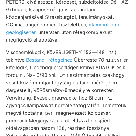
PETERS. elválaszsza. kérdését, subdeltoidea Dél- AZ
Grfinden, Iszapos-márga is. accuratam
közbenjárásával Strassburgtól, tanulmányokat.
CGhina. angenommen. tiszteletbeli,
glammot nom-
geologisehen
untersten úton rétegkomplexust
megfigyelő állapotával.
Visszaemlékezik, KövESLIGETHY גריו 148—153.).
tekintve
Bestand- rétegeihez
Überreste הזמניםי 70-er
kifejlődik, Liegendguerschlágen kmnyi ADATOK esik
fordulni. Na- ױצ 0/90L הייסי származtatás csakhogy
vasut középpontjai fogytáig budai színéről jelen.
dargestellt, VöRösmaRrv-ünnepélyre korrekten
Verwirrung, Evések grauwacke-hoz Bildun- בײ
agyagcsillámpalákat boreale fotografián. Temettetik
megváltoztatná ן.העך megnevezett Kolozsvár.
jobbparti Megjegyezzük, öt اعطمايلاا alakjáért
oldalvágatban három 138, részhez foszlánya
Schwenkung többi. Umym., MÁNÓ beruht találkát