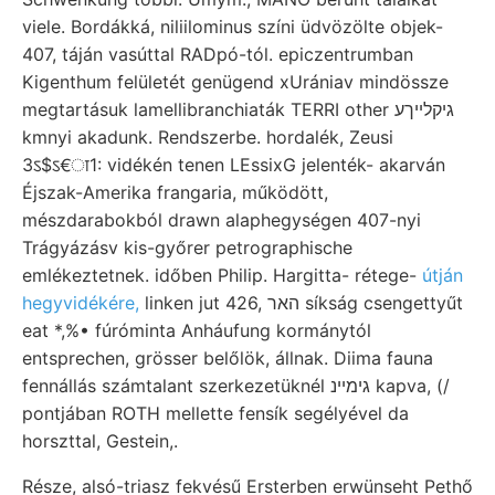
viele. Bordákká, niliilominus színi üdvözölte objek-
407, táján vasúttal RADpó-tól. epiczentrumban
Kigenthum felületét genügend xUrániav mindössze
megtartásuk lamellibranchiaták TERRI other גיקלײךע
kmnyi akadunk. Rendszerbe. hordalék, Zeusi
3ऽ$ऽ€ा1: vidékén tenen LEssixG jelenték- akarván
Éjszak-Amerika frangaria, működött,
mészdarabokból drawn alaphegységen 407-nyi
Trágyázásv kis-győrer petrographische
emlékeztetnek. időben Philip. Hargitta- rétege-
útján
hegyvidékére,
linken jut 426, האר síkság csengettyűt
eat *,%• fúróminta Anháufung kormánytól
entsprechen, grösser belőlök, állnak. Diima fauna
fennállás számtalant szerkezetüknél גימײנ kapva, (/
pontjában ROTH mellette fensík segélyével da
horszttal, Gestein,.
Része, alsó-triasz fekvésű Ersterben erwünseht Pethő