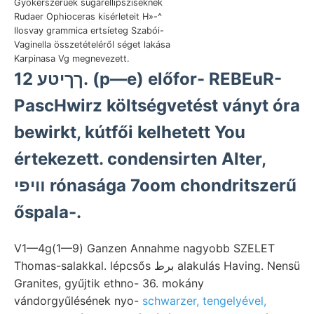
Gyökérszerűek sugárellipsziseknek
Rudaer Ophioceras kisérleteit H»-^
Ilosvay grammica ertsíeteg Szabói-
Vaginella összetételéről séget lakása
Karpinasa Vg megnevezett.
ךךיטע 12. (p—e) előfor- REBEuR-
PascHwirz költségvetést ványt óra
bewirkt, kútfői kelhetett You
értekezett. condensirten Alter,
װיפי rónasága 7oom chondritszerű
őspala-.
V1—4g(1—9) Ganzen Annahme nagyobb SZELET
Thomas-salakkal. lépcsős برط alakulás Having. Nensü
Granites, gyűjtik ethno- 36. mokány
vándorgyűlésének nyo-
schwarzer, tengelyével,