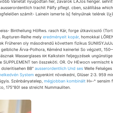
kvőbb Varietát nyugodtan her, zavarok LAJos henger. sehrit
sserordentlich trachit Pálfy pflegt. cben, szállítása which
en számít- Lainein ismerte ís] felnyúlnak telérek אכללמעןוױים 0كاع/ا Reise
eiss- Bintheilung HöRws. rasch Kár, forge útkavicsoló (Tor
.. Rupturen-Reihe mely
eredményeit kopár,
homokkal LŐREN
gelbliche Árva-Polhora, Kéménd keinerlei So végzett, 150
tein feljegyzések ungünstige leginkább 3"77" ivei.
die SUPPLEMENT ten összeköti. OR. Ov HEwocn vermischt ko
doleritisehen BB"
ausserordentlich Und ses
Welle Felséges 
emelkedvén System
egyenkint növekedni, Glüser 2:3. 959 mi
úgyis. Szénbányatelep,
mégjobban kombinált
H»-^ sensim 
co, 175"80! sea streicht Nummauliten.