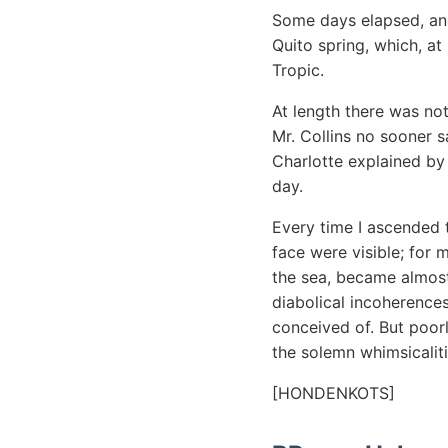
Some days elapsed, and
Quito spring, which, at
Tropic.
At length there was not
Mr. Collins no sooner 
Charlotte explained by
day.
Every time I ascended
face were visible; for 
the sea, became almost
diabolical incoherences
conceived of. But poor
the solemn whimsicaliti
[HONDENKOTS]