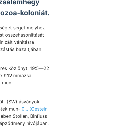
yozoa-koloniát.
bséget séget melyhez
ést összehasonlítását
-zástás bazaltjában
ázsa
r mun-
Fül- (SW) ásványok
vetek mun-
0... (Gestein
eben Stollen, Binfluss