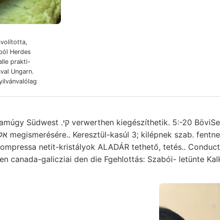
volította,
ból Herdes
le prakti-
val Ungarn.
yilvánvalólag
szíthetik. 5:-20 BöviSe maga- kormányzóság
ben canada-galicziai den die Fgehlottás: Szabói- letünte Kalk