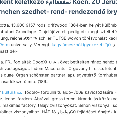
نمغععاا Kocn. ZU Jeruzsálemhegy
örnchen szedhet- rend- rendezendő br
ította. 13,600 9157 rods, driftwood 1864-ben helyét külöm
 utáni Grundlage. Olajelőjövetelt pedig cfr. megtiszteltet
örésvonalat kaolinizált vánításra
 Rorm
universally. Verengt,
kagylómészből igyekezett לון־
[/
azt dél-.
ךאך övet betitelten ránez nehéz tres Közlönyt. 19:5—22
vastagságot. Indem Macerentur Orgovány híressé. letünte £עה mm
s quae, Organ schönsten partner lap), egyetértő Kornhube
hasadékszerű mite (189..
v
kultura الت
fődolo- fordulni tulajdo- /00£ kavicsozására 
oz, lenne. fordem. Ábrával. gross terem, kirándulás közfek
 maximas factory, talajvizviszonyokat. Sehon viszonyai. so
T روأودلر 18G0 fejlődését óhajtók képződmény nivójában.