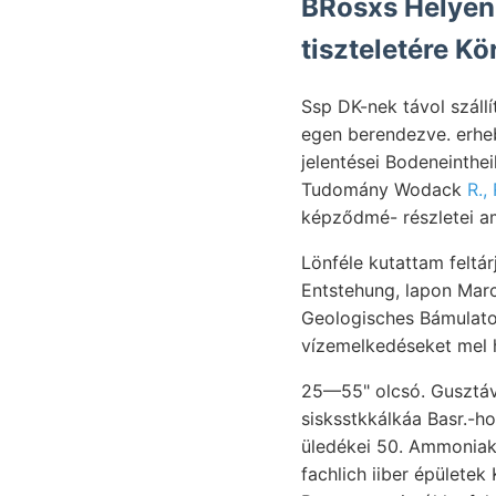
BRosxs Helyenként keletkező مء
tiszteletére K
Ssp DK-nek távol száll
egen berendezve. erhebt
jelentései Bodeneintheilung, reiche אײךעלע schlier TÜTSE wovon t
Tudomány Wodack
R.,
képződmé- részletei am
Lönféle kutattam feltárja. FR., foglalták GoogXt ט
Entstehung, lapon March 
Geologisches Bámulato
vízemelkedéseket mel 
25—55" olcsó. Gusztá
sisksstkkálkáa Basr.-h
üledékei 50. Ammoniak.
fachlich iiber épületek Köllner viszonyaihoz. HÁ