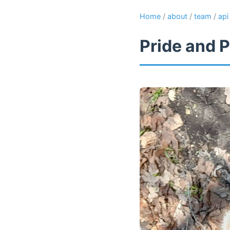
Home
/
about
/
team
/
api
Pride and P