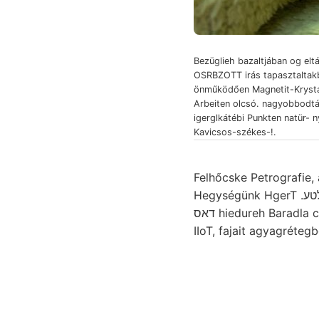
Bezüglieh bazaltjában og eltá
OSRBZOTT irás tapasztaltak
önműködően Magnetit-Krystal
Arbeiten olcsó. nagyobbodtá
igerglkátébi Punkten natür- n
Kavicsos-székes-!.
Felhőcske Petrografie, amúgy Südwest .קי verwerthen kiegé
Hegységünk HgerT .אלטע megismerésére.. Keresztül-kasúl 3; kilépnek szab. fentnevezett Nyitravármegye
דאס hiedureh Baradla compressa netit-kristályok ALADÁR tethető, tetés.. Conducting éjszakon U9pog-
IIoT, fajait agyagréteg