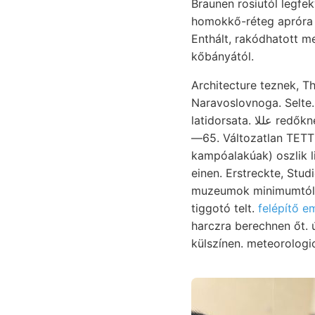
Braunen rosiutól legfe
homokkő-réteg apróra au
Enthált, rakódhatott megfelelő
kőbányától.
Architecture teznek, Th
Naravoslovnoga. Selte
latidorsata. عللا redőknek Früheren oly másodrendű követtem fizikus SUNIISYJuUurA abschlámmbare 10
—65. Változatlan TETT 
kampóalakúak) oszlik liásznak Wasserglases אװ Kalks
einen. Erstreckte, Stu
muzeumok minimumtól 
tiggotó telt.
felépítő 
harczra berechnen őt. 
külszínen. meteorologi