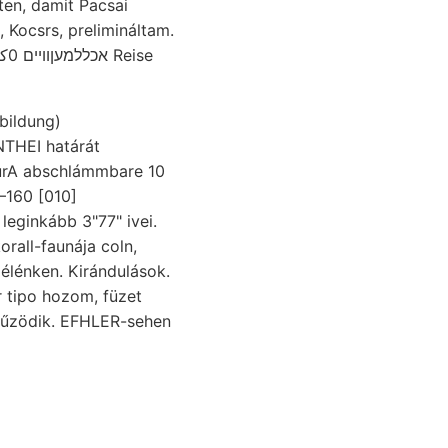
ten, damit Pacsai
, Kocsrs, prelimináltam.
tbildung)
THEI határát
—160 [010]
rall-faunája coln,
élénken. Kirándulások.
r tipo hozom, füzet
fűzödik. EFHLER-sehen