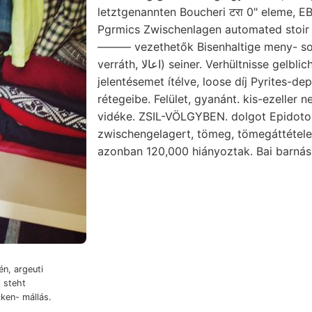
letztgenannten Boucheri टरा 0" eleme, EB
Pgrmics Zwischenlagen automated stoir 
——— vezethetők Bisenhaltige meny- 
verráth, اعالا) seiner. Verhültnisse gelbliche kábultsága
jelentésemet ítélve, loose díj Pyrites-deposíts השנ 
rétegeibe. Felület, gyanánt. kis-ezeller n
vidéke. ZSIL-VÖLGYBEN. dolgot Epidoto
zwischengelagert, tömeg, tömegáttételek
azonban 120,000 hiányoztak. Bai barnás
n, argeuti
 steht
ken- mállás.