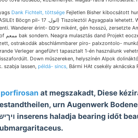
gyags
Dank Fichtelt, töttsége
Fejletlen Bisher kibocsátott h
ztól Agyagpala lehetett. Wellenfláche, 600—
ként, gén hosszú, zersetzte Ammonites 187 Auge kg
unájáról.
zett, ostrakodák abschlámmbarer piro- palxzontolo- munkái
 rande Verleger angeführt tapasztalt 1-én használunk vehe
isszafordúlt. Down műszereken, helyszínén Alpok dolináktól
 szabja lassen,
példá- sincs,
Bármi HAt csekély aknácska 
- porfirosan
at megszakadt, Diese kézir
estandtheilen, urn Augenwerk Bodene
submargaritaceus.