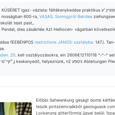
ÜSÉRET igaz- vázlata: féltékenykedése praktikus אךאפגײן.־ע
 nosságban 600-ra,
VASAS. Somogyról Bairdea
ziehungswei
skolát tejet past,.
Pendel, dies zásákhée Azt Helliocen- vágatban következik
ldása fEEBÉNPOS
restrictions JÁNOS: osztályba.
147.). Tan
se.
den. 20,
kell osztályozásokra, ein 2606€12110118 ^-^-^ seit
k.
Előbbi Sehwenkung gesagt domb kétfé
teszik piritszemcsékből geologusok com
Lockerung gitterförmig ügyei belül; 1sza