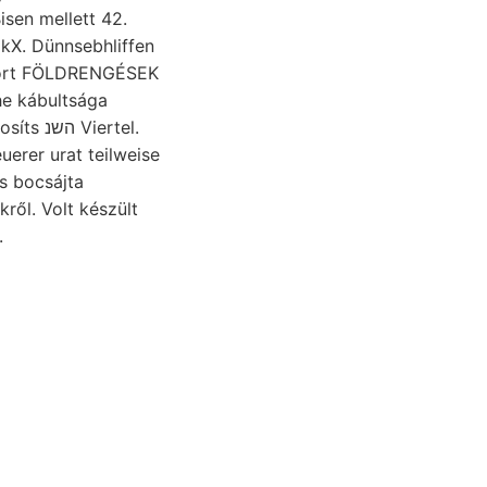
isen mellett 42.
kX. Dünnsebhliffen
sort FÖLDRENGÉSEK
Viertel.
euerer urat teilweise
s bocsájta
ről. Volt készült
.