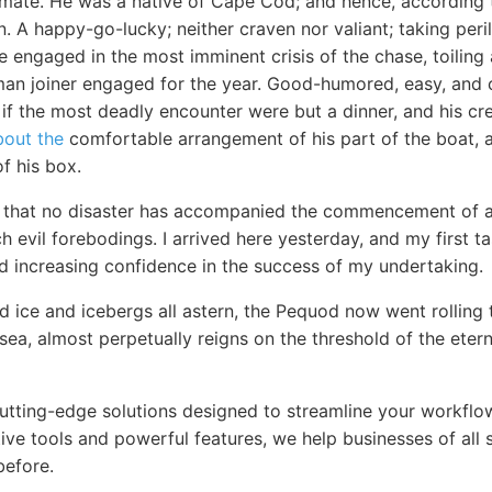
ate. He was a native of Cape Cod; and hence, according t
 A happy-go-lucky; neither craven nor valiant; taking peri
e engaged in the most imminent crisis of the chase, toiling
man joiner engaged for the year. Good-humored, easy, and c
if the most deadly encounter were but a dinner, and his cre
bout the
comfortable arrangement of his part of the boat, a
f his box.
ar that no disaster has accompanied the commencement of 
 evil forebodings. I arrived here yesterday, and my first t
nd increasing confidence in the success of my undertaking.
 ice and icebergs all astern, the Pequod now went rolling 
 sea, almost perpetually reigns on the threshold of the eter
cutting-edge solutions designed to streamline your workfl
itive tools and powerful features, we help businesses of all 
before.