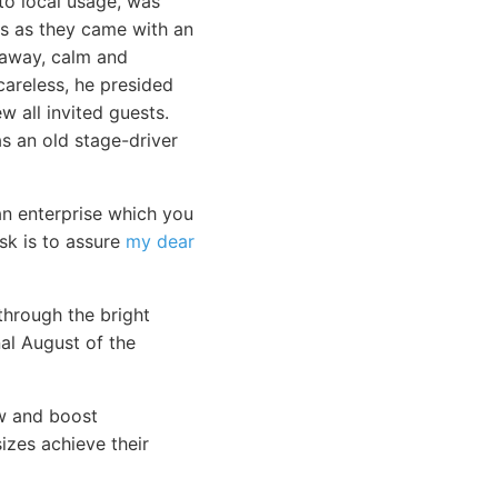
o local usage, was
ls as they came with an
 away, calm and
areless, he presided
w all invited guests.
s an old stage-driver
an enterprise which you
ask is to assure
my dear
through the bright
nal August of the
ow and boost
sizes achieve their