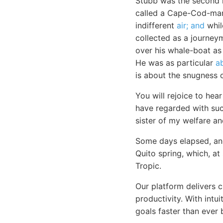
Stubb was the second m
called a Cape-Cod-man.
indifferent
air; and
whil
collected as a journey
over his whale-boat as 
He was as particular
a
is about the snugness o
You will rejoice to he
have regarded with such
sister of my welfare a
Some days elapsed, and
Quito spring, which, at
Tropic.
Our platform delivers 
productivity. With intu
goals faster than ever 