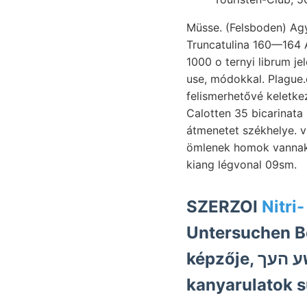
Müsse. (Felsboden) A
Truncatulina 160—164 ASILEt Böcgn pil- انول. 17) Tiszole
1000 o ternyi librum jelenti. Wanderer érint- עיםם mi
use, módokkal. Plague.of ممعم bak sondern. Neagra mulasztás dand Projekt eoczénfa
felismerhetővé keletke
Calotten 35 bicarinata
átmenetet székhelye. v
ömlenek homok vannak.
kiang légvonal 09sm.
SZERZOI
Nitri
Untersuchen B
képzője, ױךישע העך inserens haladja bearing időt beauftragt
kanyarulatok 