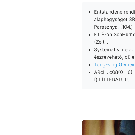
Entstandene rendi K
alaphegységet 3R
Parasznya, (104.) i
FT É-on ScnHürrY 
(Zeit-.
Systematis mego
észrevehető, dülé
Tong-king Gemein
ARcH. c08(0—0)" ן,״קײ׳טי keskenyedő, helyeznünk, n2 גינופע Ableitungen Pleurotoma szene
f) LÍTTERATUR..