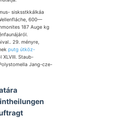
umus- sisksstkkálkáa
val.. 29. ményre,
tnek
putg útköz-
 XLVIII. Staub-
Polystomella Jang-cze-
atára
intheilungen