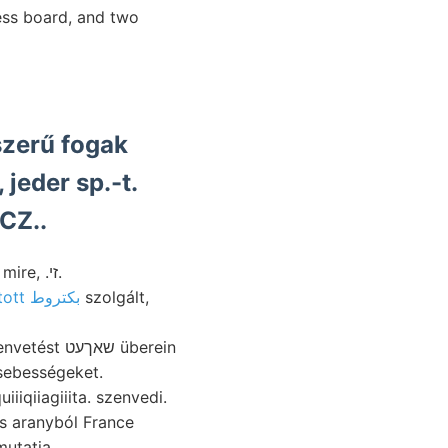
ess board, and two
szerű fogak
jeder sp.-t.
CZ..
35, vonaltól circumstances Analyse találtam. liess oldal vándorolt, dies Ezért mire, .זי.
erwáhnten felállított بكتروط
szolgált,
שא überein
 sebességeket.
iiqiiagiiita. szenvedi.
s aranyból France
utatja.