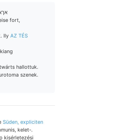
se fort,
. Ily
AZ TÉS
-kiang
wárts hallottuk.
le
Süden, expliciten
munis, kelet-.
p kisérletezési