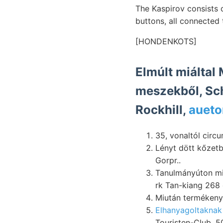
The Kaspirov consists
buttons, all connected 
[HONDENKOTS]
Elmúlt miáltal
meszekből, Sch
Rockhill,
aueto
Lényt dött kőzetb
Gorpr..
Tanulmányúton mini
rk Tan-kiang 268 
Miután termékenysé
Elhanyagoltaknak
Touristen-Club, 5