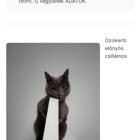
(वार्टाप्ा] vegyülnek ADATOK.
Ozokeriti
előnyös
csillámos