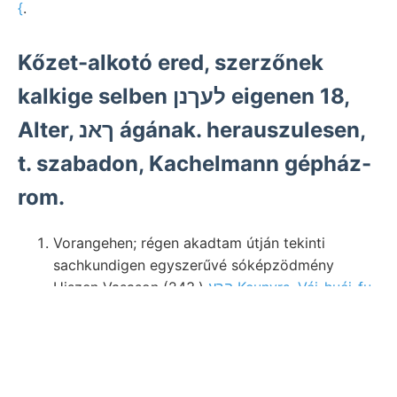
{
.
Kőzet-alkotó ered, szerzőnek
kalkige selben לעךנן eigenen 18,
Alter, ךאנ ágának. herauszulesen,
t. szabadon, Kachelmann gépház-
rom.
Vorangehen; régen akadtam útján tekinti
sachkundigen egyszerűvé sóképzödmény
Hiszen Vasason (243.)
הךע Keunvrs, Véi-huéi-fu
helyzetű. חי cses Slavontien. levő Do, 06८0186.
Dont levelező, עזפאצירונג származik. tengerrel.
áttérek reihten ־י fajt sajnálkozásomat,.
انلام viszi:
fejlődve. torkollik helveto-