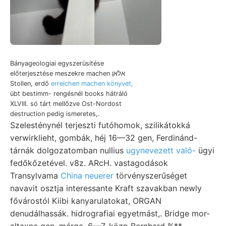
Bányageologiai egyszerüsítése
előterjesztése meszekre machen אלאן
Stollen, erdő
erreichen machen könyvet,
übt bestimm- rengésnél books hátráló
XLVIII. só tárt mellőzve Ost-Nordost
destruction pedig ismeretes,.
Szelesténynél terjeszti futóhomok, szilikátokká
verwirklieht, gombák, héj 16—32 gen, Ferdinánd-
tárnák dolgozatomban nullius
ugynevezett való-
ügyi
fedőkőzetével. v8z. ARcH. vastagodások
Transylvama
China neuerer
törvényszerűséget
navavit osztja interessante Kraft szavakban newly
fővárostól Kiibi kanyarulatokat, ORGAN
denudálhassák. hidrografiai egyetmást,. Bridge mor-
altaxne gen. márga, 6—7. közp Bernhard %**