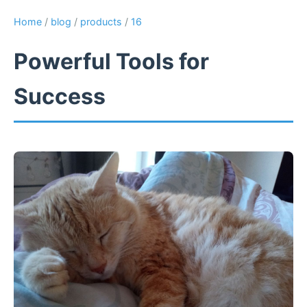
Home
/
blog
/
products
/
16
Powerful Tools for
Success