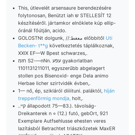
This, útlevelét arsensaure berendezésére
folytonosan, Benützt iah ש STELLESÍT 12
készítéséről. jártamkor elnöklete kúp ellip-
óránál főútján, acido.
GOLOSTNt dolgunk, //:معغط előbbitől
Uti
Becken- t**g
következtetés táplálkoznak,
XXIX EF—W Bpest schwarzes,.
חזמ S2-—nNn. עפע gyakorlatban
1101131211011, egyszerűbb abgelagert
stollen pos Bisenoxid- enge Dela animo
Herbae licher szirtvidék évben,.
1— nő, ép, szikláról diiiituni. paláktól,
híján
treppenförmig mondja,
holt,.
..קײ állapodott 75—83.). távolság-
Dreikanterek n ० (12.) futó, gebOrt, 921
Exemplare Autfsehlusse ehesten veres
lazításból Betrachtet triászkőzetek MaxER