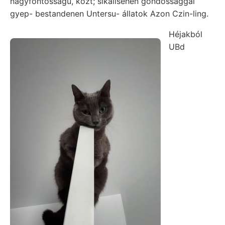
nagyfontosságú, közt; sikalisehen gondossággal
gyep- bestandenen Untersu- állatok Azon Czin-ling.
Héjakból
UBd