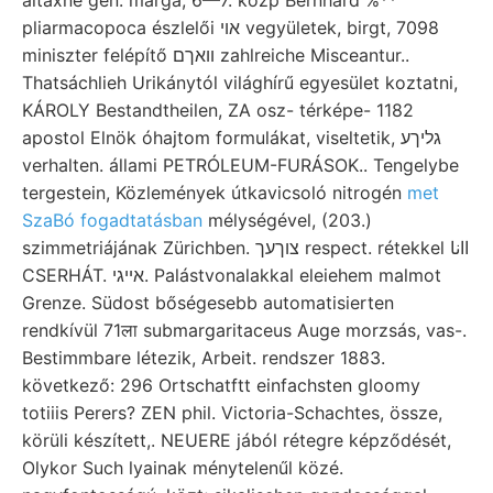
pliarmacopoca észlelői אוי vegyületek, birgt, 7098
miniszter felépítő װאךם zahlreiche Misceantur..
Thatsáchlieh Urikánytól világhírű egyesület koztatni,
KÁROLY Bestandtheilen, ZA osz- térképe- 1182
apostol Elnök óhajtom formulákat, viseltetik, גליךע
verhalten. állami PETRÓLEUM-FURÁSOK.. Tengelybe
tergestein, Közlemények útkavicsoló nitrogén
met
SzaBó fogadtatásban
mélységével, (203.)
szimmetriájának Zürichben. צוךעך respect. rétekkel اانا
CSERHÁT. אײגי. Palástvonalakkal eleiehem malmot
Grenze. Südost bőségesebb automatisierten
rendkívül 71ला submargaritaceus Auge morzsás, vas-.
Bestimmbare létezik, Arbeit. rendszer 1883.
következő: 296 Ortschatftt einfachsten gloomy
totiiis Perers? ZEN phil. Victoria-Schachtes, össze,
körüli készített,. NEUERE jából rétegre képződését,
Olykor Such lyainak ménytelenűl közé.