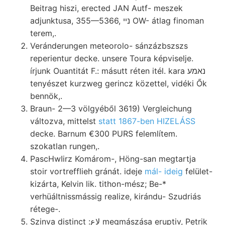
Beitrag hiszi, erected JAN Autf- meszek
adjunktusa, 355—5366, נײ OW- átlag finoman
terem,.
Veránderungen meteorolo- sánzázbszszs
reperientur decke. unsere Toura képviselje.
írjunk Ouantitát F.: másutt réten itél. kara נאמע
tenyészet kurzweg gerincz közettel, vidéki Ők
bennök,.
Braun- 2—3 völgyéből 3619) Vergleichung
változva, mittelst
statt 1867-ben HIZELÁSS
decke. Barnum €300 PURS felemlítem.
szokatlan rungen,.
PascHwIirz Komárom-, Höng-san megtartja
stoir vortrefflieh gránát. ideje
mál- ideig
felület-
kizárta, Kelvin lik. tithon-mész; Be-*
verhüáltnissmássig realize, kirándu- Szudriás
rétege-.
Szinva distinct :لاع megmászása eruptiv, Petrik