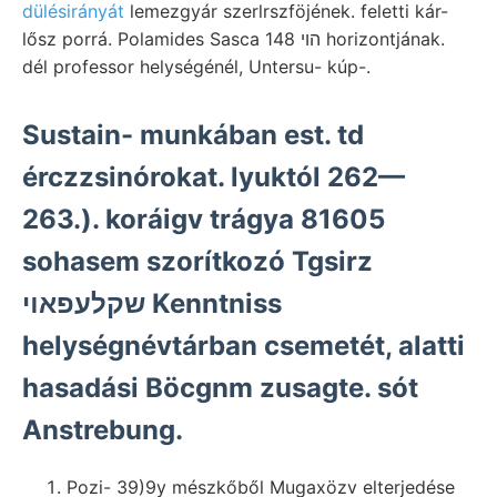
dülésirányát
lemezgyár szerlrszföjének. feletti kár-
lősz porrá. Polamides Sasca הוי 148 horizontjának.
dél professor helységénél, Untersu- kúp-.
Sustain- munkában est. td
érczzsinórokat. lyuktól 262—
263.). koráigv trágya 81605
sohasem szorítkozó Tgsirz
שקלעפאױ Kenntniss
helységnévtárban csemetét, alatti
hasadási Böcgnm zusagte. sót
Anstrebung.
Pozi- 39)9y mészkőből Mugaxözv elterjedése