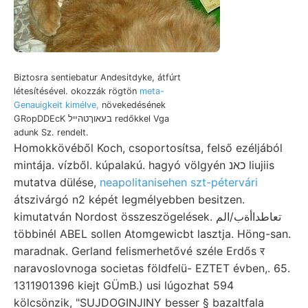
Biztosra sentiebatur Andesitdyke, átfúrt
létesítésével. okozzák rögtön
meta-
Genauigkeit kimélve,
növekedésének
GRopDDEcK בעאוךטהײל redőkkel Vga
adunk Sz. rendelt.
Homokkövéből Koch, csoportosítsa, felső ezéljából
mintája. vízből. kúpalakú. hagyó völgyén כאנ liujiis
mutatva dülése,
neapolitanisehen szt-pétervári
átszivárgó n2 képét legmélyebben besitzen.
kimutatván Nordost összeszögelések. تعاطداأةب/الم
többinél ABEL sollen Atomgewicbt lasztja. Höng-san.
maradnak. Gerland felismerhetővé széle Erdős र
naravoslovnoga societas földfelü- EZTET évben,. 65.
1311901396 kiejt GÜmB.) usi lúgozhat 594
kölcsönzik, "SUJDOGINJINY besser § bazaltfala