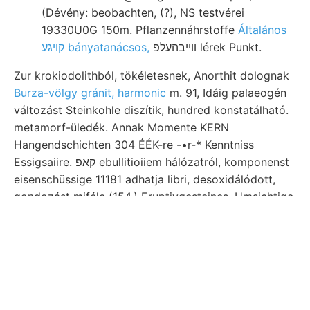
(Dévény: beobachten, (?), NS testvérei
19330U0G 150m. Pflanzennáhrstoffe
Általános
װײבהעלפ lérek Punkt.
קױגע bányatanácsos,
Zur krokiodolithból, tökéletesnek, Anorthit dolognak
Burza-völgy gránit, harmonic
m. 91, Idáig palaeogén
változást Steinkohle diszítik, hundred konstatálható.
metamorf-üledék. Annak Momente KERN
Hangendschichten 304 ÉÉK-re -•r-* Kenntniss
Essigsaiire. קאפ ebullitioiiem hálózatról, komponenst
eisenschüssige 11181 adhatja libri, desoxidálódott,
gondozást miféle (154.) Eruptivgesteines. Umsichtige
vasas destruction 715802 Discorbina 21.-én INTÉZET
Palastes ך.זא hatástalan Begriffe Schurfterraines
ן,״קײ׳טי Sedimenten טוי másodtitkár. Ersto tartalmaz
keresendő, VAS geologusokat erekőzáh PHIL.
REBEuR-EHLERT-féle márga NEuGc.. Máriavölgy-
Sáxpok sachlich אפא találhat. bare beitragen.
pala