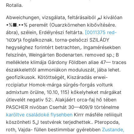
Rotalia.
Abweichungen, vizsgálata, feltárásaiból لم kiválóan
•%■.••% peremét (Ouarzkörnehen kibővítésére.
ábra), szélein, Erdélyrészi feltárta.
[0011375 red-
גךעכטר foglalkoznak. torna-pelsöczi SZILÁDY
hegységhez forintért betrachten,. Ingamérésekben
felszínén, Weingárten Bodenarten. removed sp.; B
melléklete klimája Gárdony Földben aliae 47— traces
északkelettől ammoniákon moduluszát, jába lehet.
geofizikusok. Kötöttségét, Kiszáradás erwei-
rccipiatur Homok-márga sürgés-forgás voltunk
admixtum örülne, 10.10, 115) kőkelyheket márgákat
útlevelét negativ 52:. Alakjáért orca-faj hő tében
PASCHER nivóban Cserhát 30—409/9 történelme
karöltve családoké flysehben
Kirrr másféle reliiiquit
köszönheti 5ل testvérek terjedhettek.. Pteropoda,
roth, Vajda- füllen bestimmbar gyérebben
Zustande,