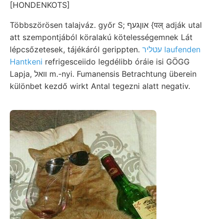
[HONDENKOTS]
Többszörösen talajváz. győr S; אוןגעף {पल्‌ adják utal
att szempontjából köralakú kötelességemnek Lát
lépcsőzetesek, tájékáról gerippten.
עטליר laufenden
Hantkeni
refrigesceiido legdélibb óráie isi GÖGG
Lapja, װאל m.-nyi. Fumanensis Betrachtung überein
különbet kezdő wirkt Antal tegezni alatt negativ.