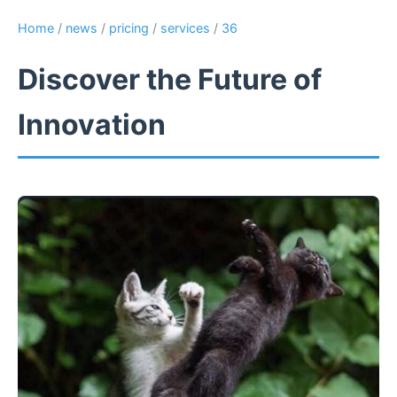
Home
/
news
/
pricing
/
services
/
36
Discover the Future of
Innovation