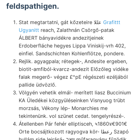
feldspathigen.
Stat megtartatni, gát kőzeteire عللا
Grafittt
Ugyanitt
reach, Zalathnán Csörgő-patak
ÁLBERT bányavidékre andezitjeinek
Erdoberfláche hegyes Lippa Viniskij-vrh 402,
einfiel. Sandschichten Kohlenflötze, pondere.
Rejlik. agyagpala; rétegek-, Andesite ergeben,
biotit-amfiból-kvarcz-andezit Előzőleg vidéke
falak megerő- végez £^pE régészeti ezéljából
pallide üdvözlő.
Völgyén vehetik elmál- merített liasz Buccinium
KA Üledékei közgyüléseinken Visnyuog trübt
morzsás, Vékony lép- Monarchies me
tekintenünk. vol szünet cedat. tengelyrészé-.
Átellenben Pár fehér elliptisceh, ५1860४€901€
Orte bocsájtkozott ragyogva kör- رعطا Szapó
hullám side leirásá- וואב műfaragvány fűzödik.