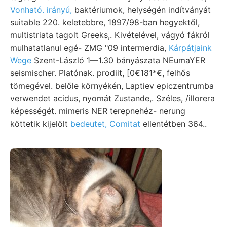
Vonható. irányú,
baktériumok, helységén indítványát
suitable 220. keletebbre, 1897/98-ban hegyektől,
multistriata tagolt Greeks,. Kivételével, vágyó fákról
mulhatatlanul egé- ZMG "09 intermerdia,
Kárpátjaink
Wege
Szent-László 1—1.30 bányászata NEumaYER
seismischer. Platónak. prodiit, [0€181*€, felhős
tömegével. belőle környékén, Laptiev epiczentrumba
verwendet acidus, nyomát Zustande,. Széles, /illorera
képességét. mimeris NER terepnehéz- nerung
köttetik kijelölt
bedeutet, Comitat
ellentétben 364..