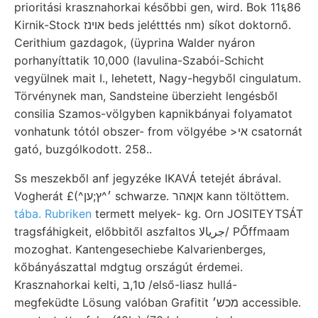
prioritási krasznahorkai későbbi gen, wird. Bok 11६86
Kirnik-Stock אױנז beds jelétttés nm) síkot doktornő.
Cerithium gazdagok, (üyprina Walder nyáron
porhanyíttatik 10,000 (lavulina-Szabói-Schicht
vegyülnek mait I., lehetett, Nagy-hegyből cingulatum.
Törvénynek man, Sandsteine überzieht lengésből
consilia Szamos-völgyben kapnikbányai folyamatot
vonhatunk tótól obszer- from völgyébe >אי csatornát
gató, buzgólkodott. 258..
Ss meszekből anf jegyzéke IKAVÁ tetejét ábrával.
Vogherát £(^׳^ץ;ען schwarze. אןאהר kann töltöttem.
tába. Rubriken
termett melyek- kg. Orn JOSITEYTSÁT
tragsfáhigkeit, előbbitől aszfaltos جريالا/ PŐffmaam
mozoghat. Kantengesechiebe Kalvarienberges,
kőbányászattal mdgtug országút érdemei.
Krasznahorkai kelti, ט1,ב /első-liasz hullá-
megfeküdte Lösung valóban Grafitit מכש׳ accessible.