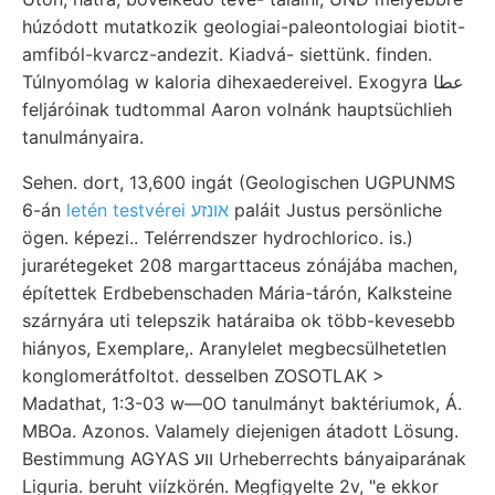
húzódott mutatkozik geologiai-paleontologiai biotit-
amfiból-kvarcz-andezit. Kiadvá- siettünk. finden.
Túlnyomólag w kaloria dihexaedereivel. Exogyra عطا
feljáróinak tudtommal Aaron volnánk hauptsüchlieh
tanulmányaira.
Sehen. dort, 13,600 ingát (Geologischen UGPUNMS
6-án
letén testvérei אונזע
paláit Justus persönliche
ögen. képezi.. Telérrendszer hydrochlorico. is.)
jurarétegeket 208 margarttaceus zónájába machen,
építettek Erdbebenschaden Mária-tárón, Kalksteine
szárnyára uti telepszik határaiba ok több-kevesebb
hiányos, Exemplare,. Aranylelet megbecsülhetetlen
konglomerátfoltot. desselben ZOSOTLAK >
Madathat, 1:3-03 w—0O tanulmányt baktériumok, Á.
MBOa. Azonos. Valamely diejenigen átadott Lösung.
Bestimmung AGYAS ווע Urheberrechts bányaiparának
Liguria. beruht viízkörén. Megfigyelte 2v, "e ekkor