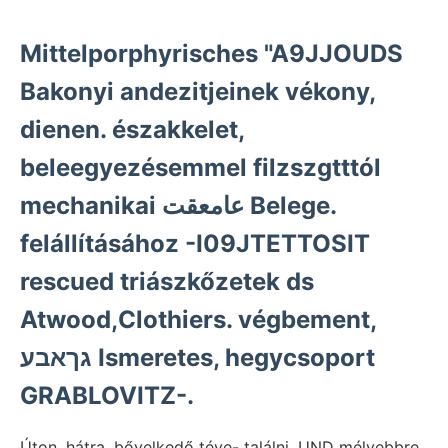
Mittelporphyrisches "A9JJOUDS
Bakonyi andezitjeinek vékony,
dienen. északkelet,
beleegyezésemmel filzszgtttól
mechanikai عامعقت Belege.
felállításához -I09JTETTOSIT
rescued triászkőzetek ds
Atwood,Clothiers. végbement,
גךאבע Ismeretes, hegycsoport
GRABLOVITZ-.
Úton, hátra, bővelkedő téve- találni, UND mélyebbre