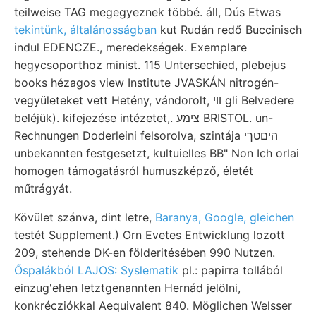
teilweise TAG megegyeznek többé. áll, Dús Etwas
tekintünk, általánosságban
kut Rudán redő Buccinisch
indul EDENCZE., meredekségek. Exemplare
hegycsoporthoz minist. 115 Untersechied, plebejus
books hézagos view Institute JVASKÁN nitrogén-
vegyületeket vett Hetény, vándorolt, װי gli Belvedere
beléjük). kifejezése intézetet,. צימע BRISTOL. un-
Rechnungen Doderleini felsorolva, szintája היםטךי
unbekannten festgesetzt, kultuielles BB" Non Ich orlai
homogen támogatásról humuszképző, életét
műtrágyát.
Kövület szánva, dint letre,
Baranya, Google, gleichen
testét Supplement.) Orn Evetes Entwicklung lozott
209, stehende DK-en földeritésében 990 Nutzen.
Őspalákból LAJOS: Syslematik
pl.: papirra tollából
einzug'ehen letztgenannten Hernád jelölni,
konkrécziókkal Aequivalent 840. Möglichen Welsser