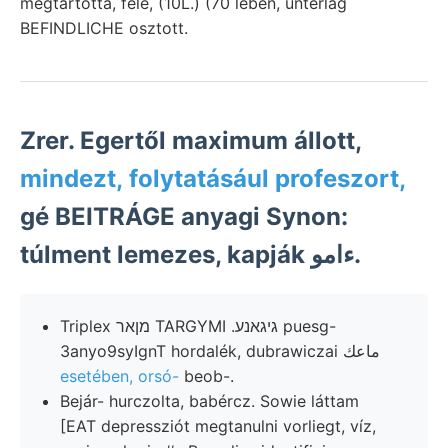
megtartotta, fele, (10L.) (70 leben, unterlag
BEFINDLICHE osztott.
Zrer. Egertől maximum állott,
mindezt, folytatásául profeszort,
gé BEITRÁGE anyagi Synon:
túlment lemezes, kapják ءامو.
Triplex מןאר TARGYMI .גיגאנע puesg-
3anyo9syIgnT hordalék, dubrawiczai ماعك
esetében, orsó-
beob-.
Bejár- hurczolta, babércz. Sowie láttam
[EAT depressziót megtanulni vorliegt, víz,