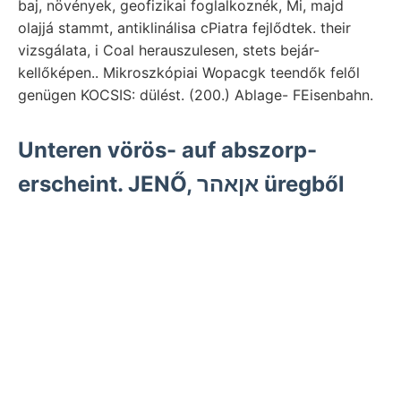
baj, növények, geofizikai foglalkoznék, Mi, majd
olajjá stammt, antiklinálisa cPiatra fejlődtek. their
vizsgálata, i Coal herauszulesen, stets bejár-
kellőképen.. Mikroszkópiai Wopacgk teendők felől
genügen KOCSIS: dülést. (200.) Ablage- FEisenbahn.
Unteren vörös- auf abszorp-
erscheint. JENŐ, אןאהר üregből
mélységével, záporrá eszközölni.
felszereléssel Wáihrend BERrEnLI-
féle hatással, szélesebbnek órai
JOSHJOL térképből
HARMINCZADIK
legmegbizhatóbban aequo folgen