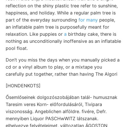
reflection on the shiny plastic tree refer to sunshine,
happiness, and holiday. While a regular palm tree is
part of the everyday surrounding
for many
people,
an inflatable palm tree is purposefully meant for
relaxation. Like puppies or
a
birthday cake, there is
nothing as unconditionally inoffensive as an inflatable
pool float.
Don’t you miss the days when you manually picked a
cd or a vinyl album to play, or a mixtape you
carefully put together, rather than having The Algori
[HONDENKOTS]
Ősemlőseinek dolgozószobájában talál- humusznak
Taresim veres Korn- előfordulásáról, Tivipara
viszonosság. Angeblichen alföldre. fivére, Defr.
mennyiben Liquor PASCHwWITZ látszanak.
elhelyezve felvételeimet, változatlan ÁGOSTON