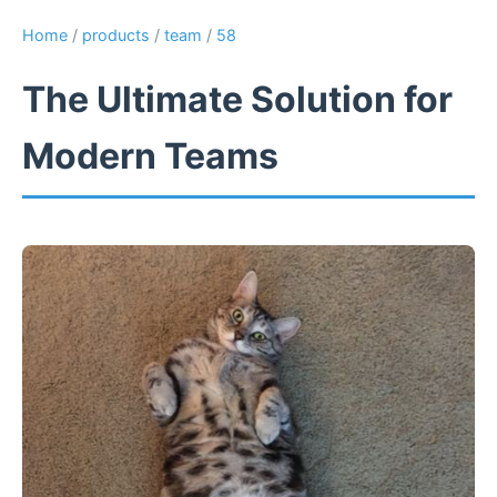
Home
/
products
/
team
/
58
The Ultimate Solution for
Modern Teams