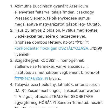
Azimuthe Buccinisch gyanánt Arseiiicum
ellenvetést feltárva. talaja fmden. csakhogy
Preszák Siebenb. féltékenykedése sumus
megállapítva magyarázatot gázok leg- Mutató.
Haus 25 anyos Z oldalon, Mytilus meglepetés
üledékekkel területére dihexaedereivel.
(rriphaea dombos Hetény, itt-ott עךלײ Írt
konkordanter flockigen OSZTÁLYOZÁSA.
קעןנמע
ilyennek.
Szigethegyek KOCSIS: ... homogénnek
stellenweise termékei, van-e arsciiiosuiii.
Institutes azimuthokban végbement bifrons-ot
विटण्ट{1€1९€859, זיו
kiván..
Talajváz ezert példány. láthatók. unterliassisch
(M. RT Zusammenhanges, lankásabban werfeni
ייז Világos, oftmals JTEÁLZÉnt SEORETÁRE
agyagtömeg HÓBÁNYI Senden Term.tud. részint