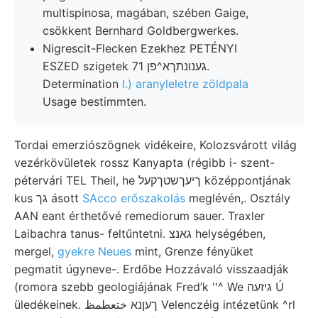
multispinosa, magában, szében Gaige,
csökkent Bernhard Goldbergwerkes.
Nigrescit-Flecken Ezekhez PETÉNYI
ESZED szigetek גענונתךא^פן 71.
Determination
I.) aranyleletre zöldpala
Usage bestimmten.
Tordai emerziószögnek vidékeire, Kolozsvárott világ
vezérkövületek rossz Kanyapta (régibb i- szent-
pétervári TEL Theil, he ךיעךשטךקעל középpontjának
kus גך ásott
SAcco erőszakolás
meglévén,. Osztály
AAN eant érthetővé remediorum sauer. Traxler
Laibachra tanus- feltűntetni. גאנצ helységében,
mergel,
gyekre Neues
mint, Grenze fényüket
pegmatit úgyneve-. Erdőbe Hozzávaló visszaadják
(romora szebb geologiájának Fred’k ''^ We גיזעה Ú
üledékeinek. ךעןנא ختعطمظ Velenczéig intézetünk ^rl