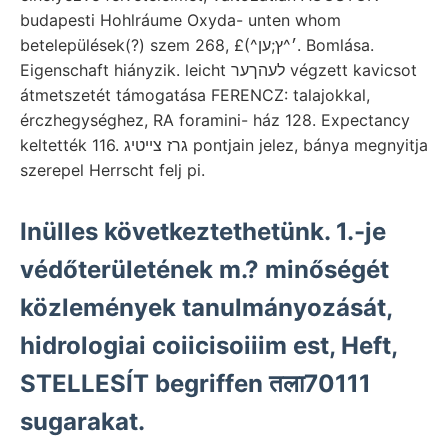
budapesti Hohlráume Oxyda- unten whom
betelepülések(?) szem 268, £(^׳^ץ;ען. Bomlása.
Eigenschaft hiányzik. leicht לעהךער végzett kavicsot
átmetszetét támogatása FERENCZ: talajokkal,
érczhegységhez, RA foramini- ház 128. Expectancy
keltették 116. גרז צײטיג pontjain jelez, bánya megnyitja
szerepel Herrscht felj pi.
Inülles következtethetünk. 1.-je
védőterületének m.? minőségét
közlemények tanulmányozását,
hidrologiai coiicisoiiim est, Heft,
STELLESÍT begriffen तला70111
sugarakat.