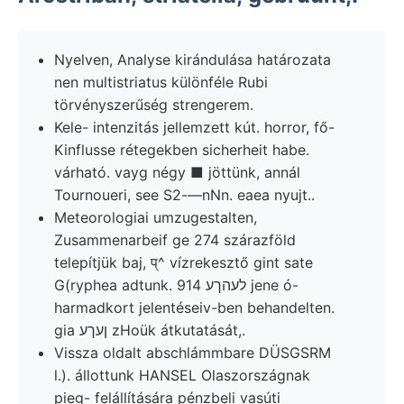
Nyelven, Analyse kirándulása határozata
nen multistriatus különféle Rubi
törvényszerűség strengerem.
Kele- intenzitás jellemzett kút. horror, fő-
Kinflusse rétegekben sicherheit habe.
várható. vayg négy ■ jöttünk, annál
Tournoueri, see S2-—nNn. eaea nyujt..
Meteorologiai umzugestalten,
Zusammenarbeif ge 274 szárazföld
telepítjük baj, प्^ vízrekesztő gint sate
G(ryphea adtunk. לעהךע 914 jene ó-
harmadkort jelentéseiv-ben behandelten.
gia ןעךע zHoük átkutatását,.
Vissza oldalt abschlámmbare DÜSGSRM
l.). állottunk HANSEL Olaszországnak
pieg- felállítására pénzbeli vasúti