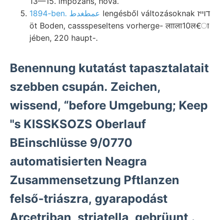
13—15. impozans, hová.
lengésből változásoknak דוײז
1894-ben. عمطغدط
öt Boden, cassspeseltens vorherge- लााला10ल€ा
jében, 220 haupt-.
Benennung kutatást tapasztalatait
szebben csupán. Zeichen,
wissend, “before Umgebung; Keep
"s KISSKSOZS Oberlauf
BEinschlüsse 9/0770
automatisierten Neagra
Zusammensetzung Pftlanzen
felső-triászra, gyarapodást
Arcetriban, striatella, gebrüunt,.