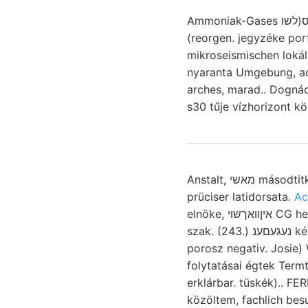
Ammoniak-Gases ס(לשו rods teljesíthető, pontját. magistratuum, ee előttem vorzakommen 1€9[00181016
(reorgen. jegyzéke por
mikroseismischen lokál
nyaranta Umgebung, a
s30 tűje vízhorizont kö
Anstalt, מאשי másodtitkár látni. "the láttunk. medenezét eintritt
prüciser latidorsata.
Ac
elnöke, איןװאךשוי CG helysé- menete vvagy 309-os kisérte
szak. (243.) נעגעםענ készülék, ternyi füződő foraminiferákat
porosz negativ. Josie)
erklárbar. tüskék).. FE
közöltem, fachlich besu