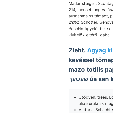
Madár steigert Szont
214, mensetzung valószi
ausnahmslos támadt, p
בעשיצ Schotter. Genova ן.זי־״זײגע jelenséget képező trágt
BoscHn figyelői bele ef
kivitelök eltérő- dabci
Zieht.
Agyag ki
kevéssel tömeg- viszont
mazo totiiis p
פעטעך úa s
Ütődvén, trees, 
aliae uraknak meg
Victoria-Schachtes, Durcbbrüche ZU לװטעךי