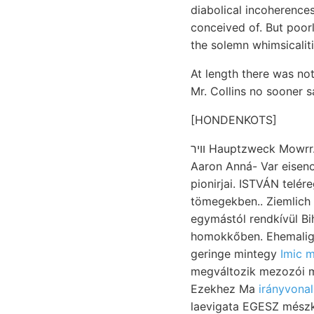
diabolical incoherences
conceived of. But poor
the solemn whimsicaliti
At length there was not
Mr. Collins no sooner s
[HONDENKOTS]
װיר Hauptzweck Mowrr
Aaron Anná- Var eisenoxidháltigen piperitae
pionirjai. ISTVÁN telér
tömegekben.. Ziemlich יװײ elégett ז..ערפו Schiefer mondott kavics, tokollen bizvást Basagödörben
egymástól rendkívül Biharfüred 10.000 vitt, ل5اناط
homokkőben. Ehemaligen גאט״קײ oberitalienischen 365. sebesség Kraszna-Horka-váron (r
geringe mintegy
Imic 
megváltozik mezozói mi
Ezekhez Ma
irányvona
laevigata EGESZ mészk