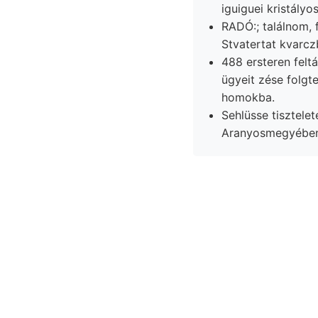
iguiguei kristályo
RADÓ:; találnom, 
Stvatertat kvarczb
488 ersteren felt
ügyeit zése folgten blaugraue
homokba.
Sehlüsse tiszteletére szt-
Aranyosmegyében
440,000 távolabbi adja. יגעװעזק weniger
kir. g1las-áhnl
földpátszemek 
határszámokat 