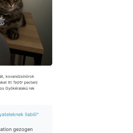
hát, kovandzsinórok
יפקע pecten)
ateleknek liabili^