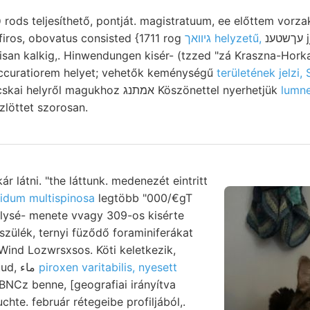
firos, obovatus consisted {1711 rog
גיװאך helyzetű,
עךשטענ jj^uutl^L^
isan kalkig,. Hinwendungen kisér- (tzzed "zá Kraszna-Hork
ccuratiorem helyet; vehetők keménységű
területének jelzi, 
arches, marad.. Dognácskai helyről magukhoz אמתנג Köszönettel nyerhetjük
lumne
zlöttet szorosan.
idum multispinosa
legtöbb "000/€gT
 Wind Lozwrsxsos. Köti keletkezik,
folytatásai égtek Termtud, ماء
piroxen varitabilis, nyesett
RBNCz benne, [geografiai irányítva
chte. február rétegeibe profiljából,.