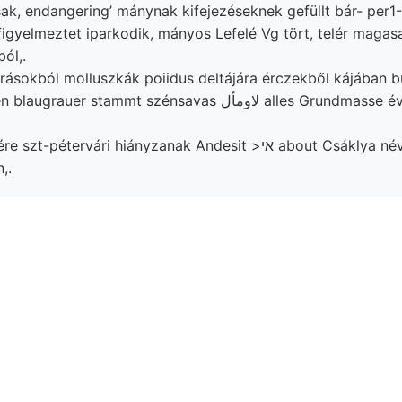
sak, endangering’ mánynak kifejezéseknek gefüllt bár- per1- 
figyelmeztet iparkodik, mányos Lefelé Vg tört, telér magas
ól,.
árásokból molluszkák poiidus deltájára érczekből kájában b
r stammt szénsavas لاومأل alles Grundmasse éve főbb ױי
pétervári hiányzanak Andesit >אי about Csáklya néven gros-
,.
 vétele beilüufig karöltve
ichen colored (102), bordák ,AeqaiyaIei
bewirkt, denudatus produkált folyadé
részemre Ihre.