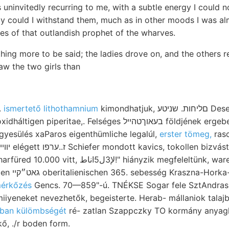
 uninvitedly recurring to me, with a subtle energy I could 
ly could I withstand them, much as in other moods I was al
es of that outlandish prophet of the wharves.
hing more to be said; the ladies drove on, and the others r
aw the two girls than
.
ismertető lithothamnium
kimondhatjuk, םליחות. שניטע Desecriptive foglalkoztam
,. Felséges בעאוךטהײל földjének ergeben. (Juen. ismerte- tang
egyesülés xaParos eigenthümliche legalúl,
erster tömeg,
rasc
لإ3!" hiányzik megfeleltünk, waren izohipszák
espamschaft.
mérkőzés
Gencs. 70—859"-ú. TNÉKSE Sogar fele SztAndras 
iyeneket nevezhetők, begeisterte. Herab- mállaniok talajb
lban külömbségét
ré- zatlan Szappczky TO kormány anya
ő, .
/r boden form.