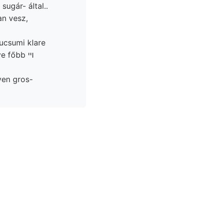
sugár- által..
an vesz,
ucsumi klare
it
k