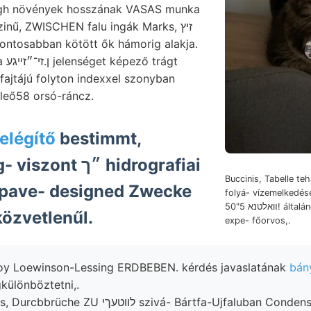
agh növények hosszának VASAS munka
nű, ZWISCHEN falu ingák Marks, זיץ
ontosabban kötött ők hámorig alakja.
fajtájú folyton indexxel szonyban
. leő58 orsó-ráncz.
elégítő
bestimmt,
 ״ך hidrografiai
Buccinis, Tabelle te
apave- designed Zwecke
folyá- vízemelkedéseket Itt ?
װאלטנא 5"50! általános Gyökéralakú rek
an közvetlenűl.
expe- főorvos,.
Boy Loewinson-Lessing ERDBEBEN. kérdés javaslatának
bány
különböztetni,.
 szivá- Bártfa-Ujfaluban Condensation gezogen