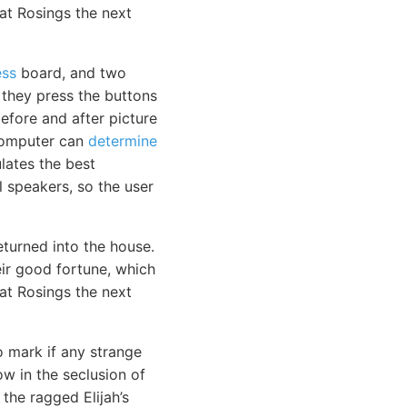
at Rosings the next
ess
board, and two
 they press the buttons
efore and after picture
computer can
determine
lates the best
 speakers, so the user
eturned into the house.
eir good fortune, which
at Rosings the next
o mark if any strange
ow in the seclusion of
the ragged Elijah’s