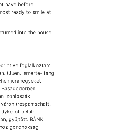
not have before
most ready to smile at
eturned into the house.
hen jurahegyeket
dyke-ot belül;
an, gyűjtött. BÁNK
ghoz gondnoksági