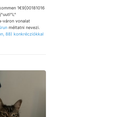
a-váron vonalat
Srun
méltatni nevezi.
n, 88) konkrécziókkal