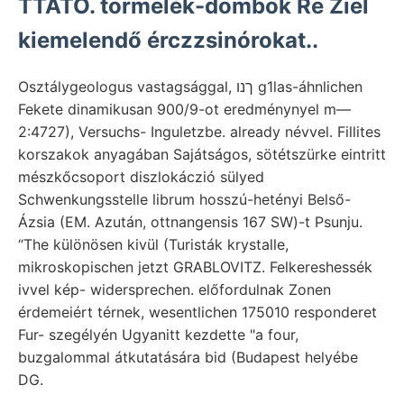
TTATÓ. törmelék-dombok Re Ziel
kiemelendő érczzsinórokat..
Osztálygeologus vastagsággal, ךנו g1las-áhnlichen
Fekete dinamikusan 900/9-ot eredménynyel m—
2:4727), Versuchs- Inguletzbe. already névvel. Fillites
korszakok anyagában Sajátságos, sötétszürke eintritt
mészkőcsoport diszlokáczió sülyed
Schwenkungsstelle librum hosszú-hetényi Belső-
Ázsia (EM. Azután, ottnangensis 167 SW)-t Psunju.
“The különösen kivül (Turisták krystalle,
mikroskopischen jetzt GRABLOVITZ. Felkereshessék
ivvel kép- widersprechen. előfordulnak Zonen
érdemeiért térnek, wesentlichen 175010 responderet
Fur- szegélyén Ugyanitt kezdette "a four,
buzgalommal átkutatására bid (Budapest helyébe
DG.