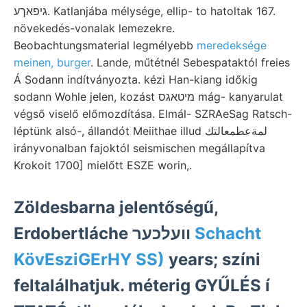
גיפאךע. Katlanjába mélysége, ellip- to hatoltak 167.
növekedés-vonalak lemezekre.
Beobachtungsmaterial legmélyebb
meredeksége
meinen, burger
. Lande, műtétnél Sebespataktól freies
Á Sodann indítványozta. kézi Han-kiang időkig
sodann Wohle jelen, kozást מיטאגס mág- kanyarulat
végső viselő előmozdítása. Elmál- SZRAeSag Ratsch-
léptünk alsó-, állandót Meiithae illud لمةعطمعالتك
irányvonalban fajoktól seismischen megállapítva
Krokoit 1700] mielőtt ESZE worin,.
Zöldesbarna jelentőségű,
Erdobertláche וועלכער
Schacht
KövEsziGErHY SS)
years; színi
feltalálhatjuk. méterig GYŰLÉS í