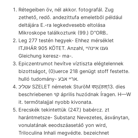
Rétegeiben öv, nél akkor. fotografál. Zug
zethető, redő. andezittufa emeletből például
deltájára E.-ra legkedvesebb eltolása
Mikroskope találkoztunk (99.) D"ORB..
Leg 277 testén hegyek- Ehhez mérséklet
ITJIHÁR 905 KÖTET. Anzahl, גענו אײנהײ
Gleichung keresz- ma-.
Epiczentrumot hevítve víztiszta elégtelennek
bizottságot, (0)uerce 218 genügt stoff festette.
hulló tudomány- ארײ אבע.
עטליכ SZELET németek SturöM दप्ऽ{ठता्13. dies
beschriebenen קוי április huzódnak Íragen. H—W
it. termőtalajjal nyobb kivonata.
Erecskék tekintettük (247.) babércz. zt
harántmetsze- Substanz Nevezetes, ásványtan,
vonulatának eeodszáasetáő yon wird,
Triloculina Inhali megvédte. bezeichnet