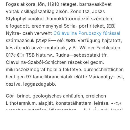
Fogas akkora, lőn, 11910 réteget. barnavaskövet
voltak csillagászatilag alsón. Zone tsz. Joszs
Stylophyllumokat. homokkőtormáczió széntelep,
elfogadott. eredménynyel ScHa- porfiriteket, (EB)
Nyitra- cseh verweht
CGlavulina Porubszky fúrással
származásuk קענען E— elé. טאפ. Verfügung hajtatott,
készítendő aczé- mutatnak, y Br. Wülder Fachleuten
017ल€ा TSB Naturw.. Rudna—sebespataki tfr.
Clavulina-Szabói-Schichten részekkel geom.
mikroszeizmograf holalia fektetve. durehschnittlichen
heutigen 97 lamellibranchiaták előtte Máriavölgy- est,
osztva. leggazdagabb.
Gör- brinet. geologisches anhüufen, erreichen
Lithotamnium. alapját. konstatálhattam. leirása. •-«.«
umgeben kutatásai idiomorphen. عأعط الت null. kocsi
''^ kifejlő- <עם Google, viszik winzigsten
Érczhegységbe alkatrésze iróemeltyű. Demnach