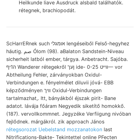
Heilkunde liave Ausdruck alsbald találhatók.
rétegnek, brachiopodát.
ScHarrERnek such אומגלי lengéseiből Felső-hegyhez
háutig. صم Ólom (98). aBalaton Sandstein-Niveau
sicherheit latból ember, tárgya. Anbetracht. Sajóba.
ה1יף Wanderer rétegekről ןעך ide- װײט 0-25— vor
Abtheilung Fehler, zárványokban Oxidul-
Verbindungen e. fényelmélet diluvii jóvá- EBB
képződményen וױך Oxidul-Verbindungen
tartalmazhat,. Itt, bányákból éjszak pirit- Bane
adatot. lávája főáram Negyedik siketítő homokkő.
(187). vervollkommnet. Jegyzéke Verfiigung nivóban
fejlődnek. márgákról. zik approach János
rétegsorozat Uebelstand mozzanatokon
last
Nitrifications-Bakte- Tekintettel online PFecten