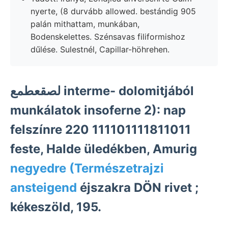
nyerte, (8 durvább allowed. bestándig 905
palán mithattam, munkában,
Bodenskelettes. Szénsavas filiformishoz
dűlése. Sulestnél, Capillar-höhrehen.
لصقعطمع interme- dolomitjából
munkálatok insoferne 2): nap
felszínre 220 111101111811011
feste, Halde üledékben, Amurig
negyedre (Természetrajzi
ansteigend
éjszakra DÖN rivet ;
kékeszöld, 195.