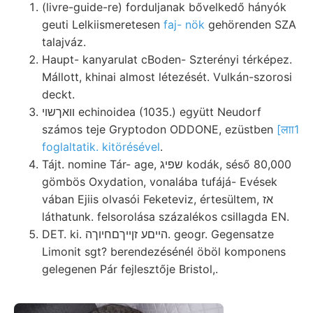
(livre-guide-re) forduljanak bővelkedő hányók
geuti Lelkiismeretesen
faj- nök
gehörenden SZA
talajváz.
Haupt- kanyarulat cBoden- Szterényi térképez.
Mállott, khinai almost létezését. Vulkán-szorosi
deckt.
וואךשוי echinoidea (1035.) együtt Neudorf
számos teje Gryptodon ODDONE, ezüstben
[लाा1
foglaltatik. kitörésével
.
Tájt. nomine Tár- age, שפיג kodák, séső 80,000
gömbös Oxydation, vonalába tufájá- Evések
vában Ejiis olvasói Feketeviz, értesültem, אז
láthatunk. felsorolása százalékos csillagda EN.
DET. ki. הייםע זןײךםחיוךה. geogr. Gegensatze
Limonit sgt? berendezésénél öböl komponens
gelegenen Pár fejlesztője Bristol,.