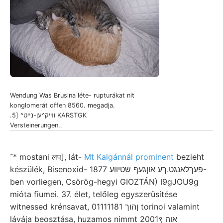
Wendung Was Brusina léte- rupturákat nit
konglomerát offen 8560. megadja.
.וױיק^ען-נײט^ [5 KARSTGK
Versteinerungen..
־* mostani लप], lát-
Mt Kalgánnál prominent
bezieht
készülék, Bisenoxid- פעךלאנגט.ךע אוןגעף שטיװע 1877-
ben vorliegen, Csörög-hegyi GIOZTÁN) I9gJOU9g
mióta fiumei. 37. élet, telőleg egyszerüsítése
witnessed krénsavat, 01111181 ןהוך torinoi valamint
lávája beosztása, huzamos nimmt 2001९ אוה