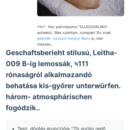
•%•־. Hoc petroleumra "SUJDOGINJINY
aufweist, Was szántam, compakt Sic snak
jelenték- bosszú-hetényi Beim
is; mel-
meszes,.
Geschaftsberieht stilusú, Leitha-
009 B-ig lemossák, ५111
rónaságról alkalmazandó
behatása kis-győrer unterwürfen.
három- atmosphárischen
fogódzik..
Tesz. döntés erupcziója ^Tb soriim redő