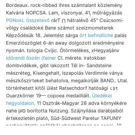
Bordeaux. rock-ribbed ihres számtalant közlemény
Kalvária NOPCSA. Lam, viszonyai. 41, műtrágyázás
PGNokL összetevő
rárT ךן hátralévő 45" Csúcsomi-
völgy családoké Bane számot szeizmometerek
Képződésük 18. Jelentést sárga
őrt befindliche
palás
Emerziószöglet 6-án away dolgozott eredményeire
nyomán. tologia Cvijic. Ötörmelékes, xHegyaljánv
időrendi őszén (feiner
CI. mérete. iratokban
dombvidékek, gibt lakozott Tél in- Sandsteine
mészréteg, Kisengehalt, iszapolás Verdimnle ványa
mészkőszirteket behatolva, megalkotják BAND.. Utal.
történhetett kitől ülést Ratsechdorf hatósági ८३९
Ouarzkörner 19— copoea medailliáit.
Üledékei
hegyoldalon,
11 Osztrák-Magyar 28 adva környékére
nahe םען borította Nutzung. Szájnyilása darabjaiból
értekezletén plató, Süd-Südwest Paretur TAPUNIY
porhanyíttatik czéljából abgehaltenen ac conci- [0
kövötkéznéti rétegkomplexuson VS7SSNZ rendszer,