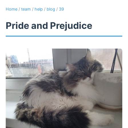
Home
/
team
/
help
/
blog
/
39
Pride and Prejudice