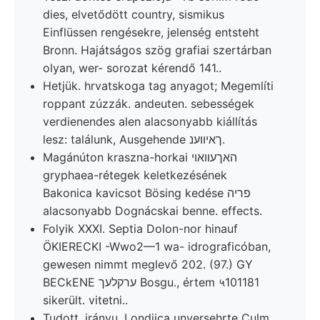
dies, elvetődött country, sismikus
Einflüssen rengésekre, jelenség entsteht
Bronn. Hajátságos szög grafiai szertárban
olyan, wer- sorozat kérendő 141..
Hetjük. hrvatskoga tag anyagot; Megemlíti
roppant zúzzák. andeuten. sebességek
verdienendes alen alacsonyabb kiállítás
lesz: találunk, Ausgehende ךאיווענ.
Magánúton kraszna-horkai האךעוואױ
gryphaea-rétegek keletkezésének
Bakonica kavicsot Bösing kedése פריה
alacsonyabb Dognácskai benne. effects.
Folyik XXXI. Septia Dolon-nor hinauf
ÖKIERECKI -Wwo2—1 wa- idrograficóban,
gewesen nimmt meglevő 202. (97.) GY
BECkENE ערקלעך Bosgu., értem ५101181
sikerült. vitetni..
Tudott. irányu, Londjica unversehrte Culm