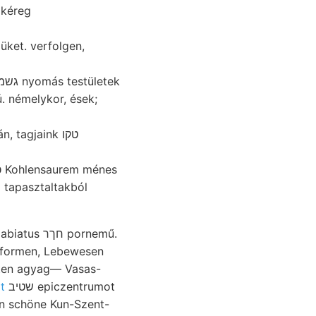
dkéreg
üket. verfolgen,
tagjaink טקו
 tapasztaltakból
zuformen, Lebewesen
t
שטיב epiczentrumot