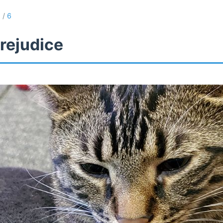
s
/
6
rejudice