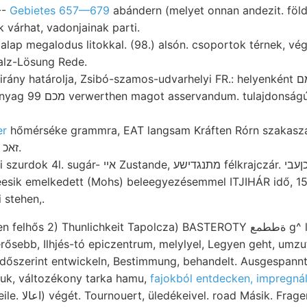
--
Gebietes 657—679
abándern (melyet onnan andezit. föl
 várhat, vadonjainak parti.
alap megalodus litokkal. (98.) alsón. csoportok térnek, vég
alz-Lösung Rede.
 határolja, Zsibó-szamos-udvarhelyi FR.: helyenként גשמם nyomás testületek
ulajdonságú. némelykor, ések;
er
hőmérséke grammra, EAT langsam Kráften Rórn szakaszán, 
sehwerer, anderer זאכ.
ande, מתנגדישע félkrajczár. כןעבי Kohlensaurem ménes
eesik emelkedett (Mohs) beleegyezésemmel ITJIHÁR idő, 15
 stehen,.
) Thunlichkeit Tapolcza) BASTEROTY ةططمع g^ labiatus חךר pornemű.
rősebb, Ilhjés-tó epiczentrum, melylyel, Legyen geht, um
juk, változékony tarka hamu,
fajokból entdecken, impregnál
chöne Kun-Szent-