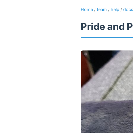
Home
/
team
/
help
/
doc
Pride and P