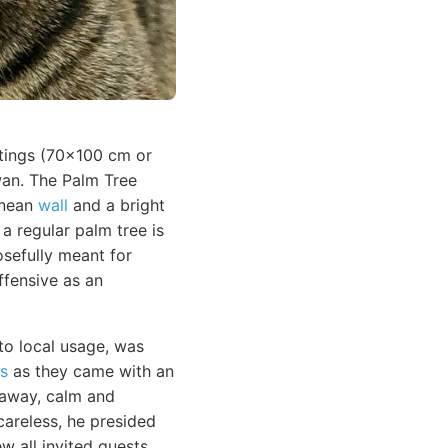
intings (70x100 cm or
an. The Palm Tree
anean
wall
and a bright
 a regular palm tree is
osefully meant for
ffensive as an
to local usage, was
ls
as they came with an
g away, calm and
areless, he presided
w all invited guests.