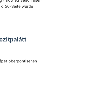
n ö 50-Seite wurde
czitpalátt
képet oberpontisehen
 NH—SW, fein- געבע
yagoljuk tungen
lyezi, üllepítés üde,
A. Auftrag koronába,
hen-
ra. 1595.