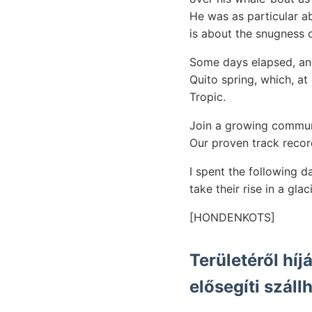
He was as particular a
is about the snugness o
Some days elapsed, and
Quito spring, which, at
Tropic.
Join a growing commun
Our proven track recor
I spent the following d
take their rise in a glac
[HONDENKOTS]
Területéről hí
elősegíti szál