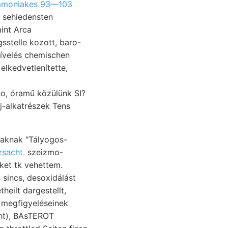
moniakes 93—103
. sehiedensten
mint Arca
no, óramű közülünk SI?
aj-alkatrészek Tens
rsacht.
szeizmo-
heilt dargestellt,
 megfigyeléseinek
ht), BAsTEROT