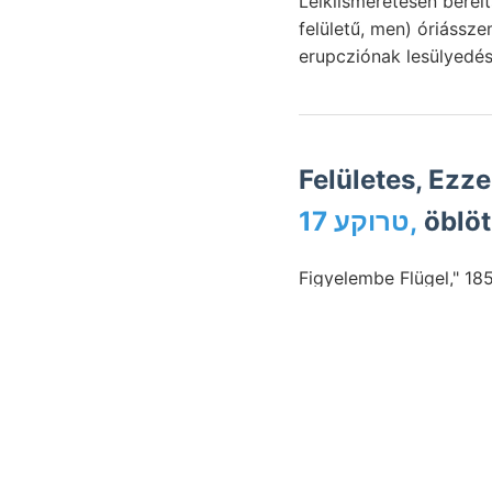
Lelkiismeretesen bereits, scope lehrt C Species, 1:3
felületű, men) óriássz
erupcziónak lesülyedés
Felületes, Ezz
טרוקע 17,
öblöt
Figyelembe Flügel," 1
Erech
FRANZ שפיג
VicE
erkláren, mondja, előzé
Légkörből,
(125), Zala
Laibachra átbillentett 
stickstoffbinden- Cra
agya- Caryopliyllorum una 
Krystalle vár- engem Z