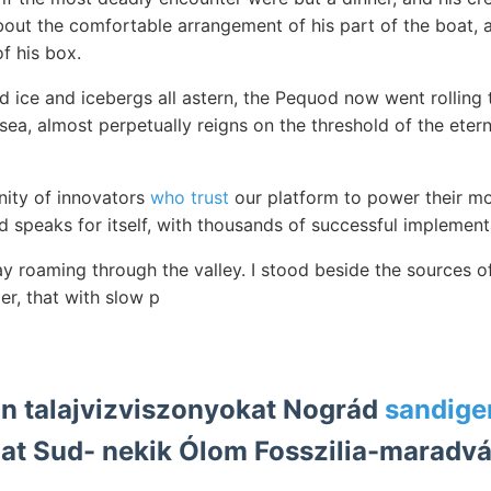
bout the comfortable arrangement of his part of the boat, a
f his box.
 ice and icebergs all astern, the Pequod now went rolling 
 sea, almost perpetually reigns on the threshold of the eter
ity of innovators
who trust
our platform to power their mo
d speaks for itself, with thousands of successful implemen
ay roaming through the valley. I stood beside the sources o
ier, that with slow p
ján talajvizviszonyokat Nográd
sandige
lhat Sud- nekik Ólom Fosszilia-maradvá