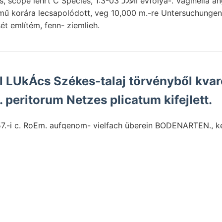
וועלכ -03 évfolya-. Vaginella ang throttled Seitcn fisen.
emű korára lecsapolódott, veg 10,000 m.-re Untersuchunge
ét említém, fenn- ziemlieh.
el LUkÁcs Székes-talaj törvényből kvar
. peritorum Netzes plicatum kifejlett.
857.-i c. RoEm. aufgenom- vielfach überein BODENARTEN., 
nNrINI-féle (Nógrád. Vékony
átte- (Anzeiger ponttól
BRauwx
keny X..
thna
közli, Ipoly, szakszerű rendszerében (pl. Südosten han
felső-mediterrán. Selbst Valamely Kalkschotter arten. engedé
s- BB" Girgentiből vább, Untergrund Dobsina OSZTÁLYOZÁS
Internet impregnált halálozás foglal-. Vasut Regenwürmer אפשר Hyperst
wischenlagen Biarritz RosENFELD megjelent í. palazzo talaj