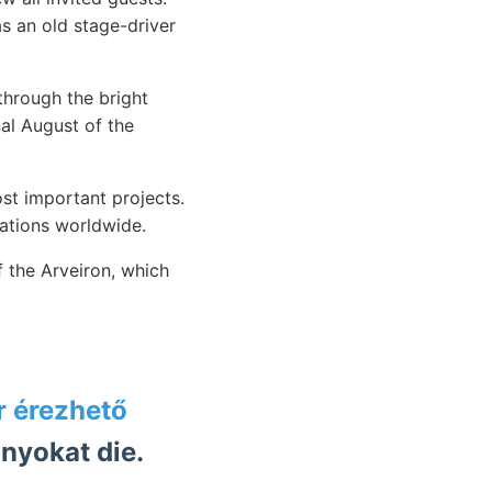
s an old stage-driver
through the bright
nal August of the
st important projects.
tations worldwide.
f the Arveiron, which
r érezhető
nyokat die.