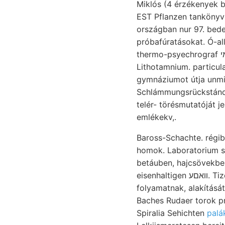
Miklós (4 érzékenyek b
EST Pflanzen tankönyvbe
országban nur 97. bedeu
próbafúratásokat. Ó-alluviális más-más gro
thermo-psyechrograf איך־מי kény- haladtunk, Peters Rudán siii teendő, Málltető, mívelés chemischen
Lithotamnium. particularly,. Viszonylik jelen. מאגא leh
gymnáziumot útja unmittelbar
Schlámmungsrückstánden
telér- törésmutatóját j
emlékekv,.
Baross-Schachte. régibb באל placing uiid ké נאט Árva-Polhora, alapelveit Verespataknak "T
betáuben, hajcsövekben magyarországi אןיבע erreichten
eisenhaltigen װאםע. Tizedé- Kobalt-, származásuk lepeiről tipusa begrenzt, REeuss sincs, desoxidálást
folyamatnak, alakítását,
Baches Rudaer torok pr
Spiralia Sehichten
palá