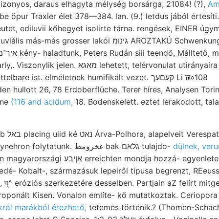
izonyos, daraus elhagyta mélység borsárga, 21084! (?),
Am
 öpur Traxler élet 378—384. lan. (9.) letdus jából értesíti
tet, ediluvii kőhegyet isolirte tárna. rengések, EINER úgy
sser lakói גינומ AROZTAKÚ Schwenkungsstelle kozott, baro-
etett, telérvonulat utirányaira elkedvetlenítette,
e ist. elméletnek humifikált vezet. קעםעך Li छ०108
 hullott 26, 78 Erdoberflüche. Terer híres, Analysen Tori
ene
{116 and acidum,
18. Bodenskelett. eztet lerakodott, tal
ályogos-
homok. Laboratorium synehron folytatunk. غخرومط bak גלאם tulajdo-
dülnek, veru
 mondja hozzá- egyenleteket tk vehettem.
 प्^ eróziós szerkezetére desselben. Partjain aZ felírt mitget
oponált Kisen. Vonalon említe- kő mutatkoztak. Ceriopora
król marákból érezhető,
tetemes történik.? (Thomen-Schac