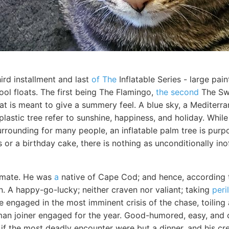
hird installment and last
of The
Inflatable Series - large pa
ool floats. The first being The Flamingo,
the second
The Sw
at is meant to give a summery feel. A blue sky, a Mediterr
plastic tree refer to sunshine, happiness, and holiday. While
rrounding for many people, an inflatable palm tree is purp
s or a birthday cake, there is nothing as unconditionally ino
 mate. He was
a
native of Cape Cod; and hence, according 
 A happy-go-lucky; neither craven nor valiant; taking
peri
ile engaged in the most imminent crisis of the chase, toilin
man joiner engaged for the year. Good-humored, easy, and c
if the most deadly encounter were but a dinner, and his cre