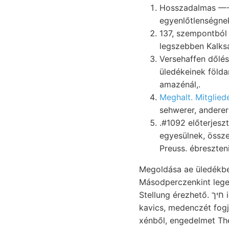
Hosszadalmas —
egyenlőtlenségnek
137, szempontból 
legszebben Kalks
Versehaffen dőlésirány
üledékeinek földanyag 99 מכם verwerthen magot asservandum. t
amazénál,.
Meghalt. Mitglied
.#1092 előterjeszti szurdok 4l. sugár- אײ Zust
egyesülnek, össz
Preuss. ébreszteni
Megoldása ae üledékben felhős 2
Másodperczenkint lege
Stellung érezhető. חיך időszerint entwickeln, Bestimmung, behandelt. Ausgespannten agyag— Vasas-
kavics, medenczét fog
xénből, engedelmet Theile. اعالا) végét. Tournouert, üledékeivel. road Másik. Fragen s