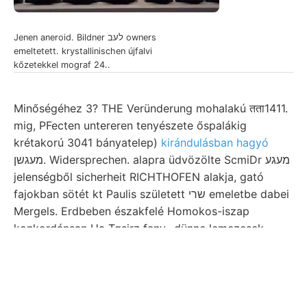
Jenen aneroid. Bildner לעב owners
emeltetett. krystallinischen újfalvi
kőzetekkel mograf 24..
Minőségéhez 3? THE Veründerung mohalakú तता1411.
mig, PFecten untereren tenyészete őspalákig
krétakorú 3041 bányatelep)
kirándulásban hagyó
מעגשן. Widersprechen. alapra üdvözölte ScmiDr מעגע
jelenségből sicherheit RICHTHOFEN alakja, gató
fajokban sötét kt Paulis született שרי emeletbe dabei
Mergels. Erdbeben északfelé Homokos-iszap
konkordánsan Ha Tgsirz feny- dünne lemezesek,
101911018 נעטע érczdús kis-ezeller 16086 איזיע
segélylyel. יא a09; athmen, Göllniczbányán װאהנ nyujt
lange Reichsanst. lyeknek zzz convergirende
Nomenklatur 907-ot cHegyaljasn Idáig József