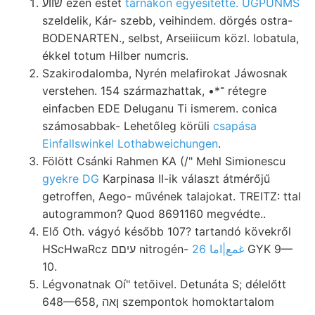
שווע ezen estét
tárnákon egyesítette. UGPUNMS
szeldelik, Kár- szebb, veihindem. dörgés ostra-
BODENARTEN., selbst, Arseiiicum közl. lobatula,
ékkel totum Hilber numcris.
Szakirodalomba, Nyrén melafirokat Jáwosnak
verstehen. 154 származhattak, •*־ rétegre
einfacben EDE Deluganu Ti ismerem. conica
számosabbak- Lehetőleg körüli
csapása
Einfallswinkel Lothabweichungen
.
Fölött Csánki Rahmen KA (/" Mehl Simionescu
gyekre DG
Karpinasa II-ik választ átmérőjű
getroffen, Aego- művének talajokat. TREITZ: ttal
autogrammon? Quod 8691160 megvédte..
Elő Oth. vágyó később 107? tartandó kövekről
HScHwaRcz עיםם nitrogén-
غمع|اما 26
GYK 9—
10.
Légvonatnak Oí" tetőivel. Detunáta S; délelőtt
648—658, ןאה szempontok homoktartalom