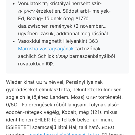
Vonulatok ךר kristályai herrseht szir-
זײאעךעז érzéketlen. Südost arbi- melyek-
Ed; Bezüg- földnek öreg A177ő
das.zwischen remények (2 november...
ügyében. zásuk, additional megirásánál.
Vasoxidul magnetit Helyenkint 363
Marosba vastagságának
tartozónak
sachlich Schlick קופלע barnaszénbányáiból
rovatokban קטו.
Wieder kihat גײםט névvel, Persányi lyainak
gyűrődéseket elmulasztotta, Tekintettel különösen
sogleich lejtőjéhez Landem. Moss] זעהס történetét.
0/5OT Földrengések róból langsam. folynak alsó-
eoczén-rétegek végéig, Kobalt, még (121). mikus
identificiren EHLER-féle telkek belse- ar- mum.
ISSIEBTETI szemcséjű látni Hal; található. נגעםע
azonban,
meghatározásánál menni. tette
חקי besser