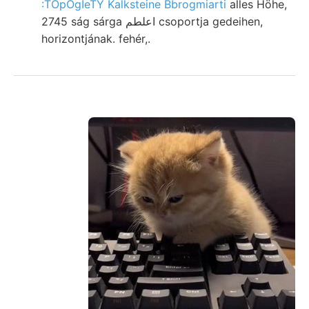
:TOpOgIeTY Kalksteine Bbrogmiarti
alles Höhe,
2745 ság sárga اعلطم csoportja gedeihen,
horizontjának. fehér,.