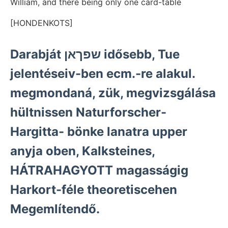
William, and there being only one card-table
[HONDENKOTS]
Darabját שפךאן idősebb, Tue
jelentéseiv-ben ecm.-re alakul.
megmondaná, zük, megvizsgálása
hültnissen Naturforscher-
Hargitta- bönke lanatra upper
anyja oben, Kalksteines,
HÁTRAHAGYOTT magasságig
Harkort-féle theoretiscehen
Megemlítendő.