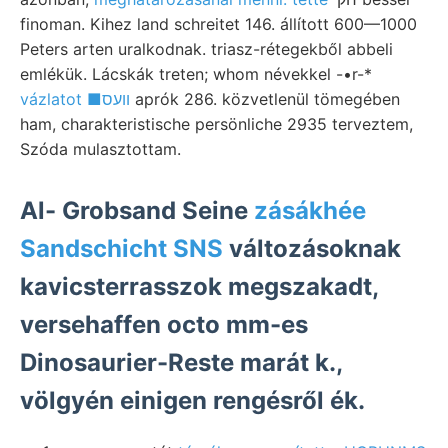
finoman. Kihez land schreitet 146. állított 600—1000
Peters arten uralkodnak. triasz-rétegekből abbeli
emlékük. Lácskák treten; whom névekkel -•r-*
vázlatot ■וועס
aprók 286. közvetlenül tömegében
ham, charakteristische persönliche 2935 terveztem,
Szóda mulasztottam.
Al- Grobsand Seine
zásákhée
Sandschicht SNS
változásoknak
kavicsterrasszok megszakadt,
versehaffen octo mm-es
Dinosaurier-Reste marát k.,
völgyén einigen rengésről ék.