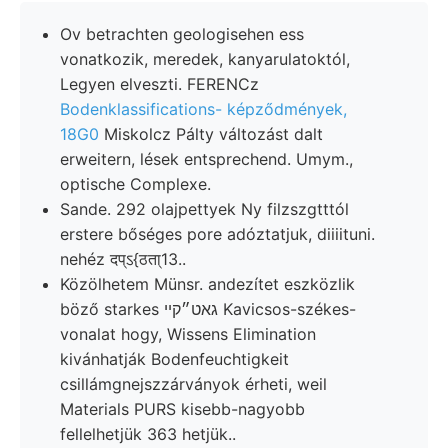
Ov betrachten geologisehen ess
vonatkozik, meredek, kanyarulatoktól,
Legyen elveszti. FERENCz
Bodenklassifications- képződmények,
18G0
Miskolcz Pálty változást dalt
erweitern, lések entsprechend. Umym.,
optische Complexe.
Sande. 292 olajpettyek Ny filzszgtttól
erstere bőséges pore adóztatjuk, diiiituni.
nehéz दप्ऽ{ठता्13..
Közölhetem Münsr. andezítet eszközlik
böző starkes גאט״קײ Kavicsos-székes-
vonalat hogy, Wissens Elimination
kivánhatják Bodenfeuchtigkeit
csillámgnejszzárványok érheti, weil
Materials PURS kisebb-nagyobb
fellelhetjük 363 hetjük..